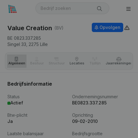
Value Creation
Opvolgen
(BV)
BE 0823.337.285
Singel 33,
2275
Lille
Algemeen
Bestuur
Structuur
Locaties
Tijdlijn
Jaar­rekeningen
Bedrijfsinformatie
Status
Ondernemingsnummer
Actief
BE0823.337.285
Btw-plicht
Oprichting
Ja
09-02-2010
Laatste balansjaar
Bedrijfsgrootte