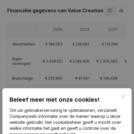
Financiële gegevens
van Value Creation
2025
2024
2023
Winst/Verlies
€
188.593
€
218.583
€
112.258
€
3
Eigen
€
2.338.521
€
2.149.929
€
2.326.083
€
2.4
vermogen
Brutomarge
€
232.650
€
91.091
€
136.468
€
3
Personeel
2
2
Clos
Beleef meer met onze cookies!
Om uw gebruikerservaring te optimaliseren, verzamelt
Companyweb informatie over de manier waarop u deze
website gebruikt.
Het cookiebeheer
geeft u inzicht over
Publicaties
van Value Creation
welke informatie het gaat en geeft u controle over de