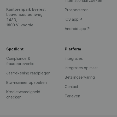
Internationaal zoeken
Kantorenpark Everest
Prospecteren
Leuvensesteenweg
iOS app
248D,
1800 Vilvoorde
Android app
Spotlight
Platform
Compliance &
Integraties
fraudepreventie
Integraties op maat
Jaarrekening raadplegen
Betalingservaring
Btw-nummer opzoeken
Contact
Kredietwaardigheid
Tarieven
checken