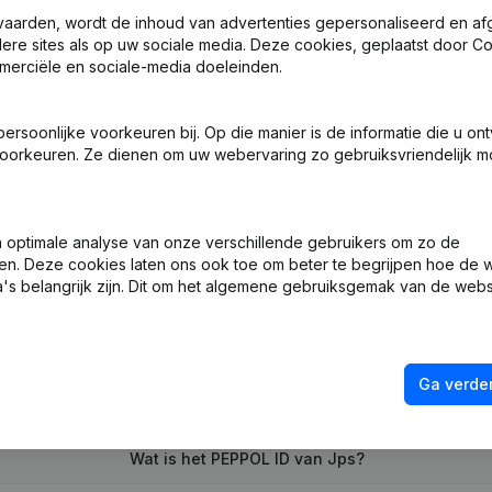
vaarden, wordt de inhoud van advertenties gepersonaliseerd en a
ndere sites als op uw sociale media. Deze cookies, geplaatst door
merciële en sociale-media doeleinden.
n, Benoemingen
(FR)
soonlijke voorkeuren bij. Op die manier is de informatie die u on
 Zetel
(FR)
oorkeuren. Ze dienen om uw webervaring zo gebruiksvriendelijk mo
ng (Nieuwe Rechtspersoon, Opening Bijkantoor, enz...)
(FR)
optimale analyse van onze verschillende gebruikers om zo de
en. Deze cookies laten ons ook toe om beter te begrijpen hoe de 
's belangrijk zijn. Dit om het algemene gebruiksgemak van de webs
Ga verder
Wat is het btw-nummer van Jps?
Wat is het PEPPOL ID van Jps?