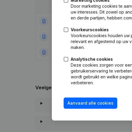
Marketing cookies
Door marketing cookies te aan
Datum
Publicatie
uw interesses. Dit zowel op a
en derde partijen, hebben com
16-05-2024
Ontslagneminge
Voorkeurscookies
Voorkeurscookies houden uw per
23-02-2017
Maatschappelijke
relevant en afgestemd op uw v
maken.
16-06-2009
Rubriek Oprichti
Analytische cookies
Deze cookies zorgen voor een 
gebruikerservaring te verbeter
wordt gebruikt en welke pagina
verbeteren.
Veelgestelde vragen
Aanvaard alle cookies