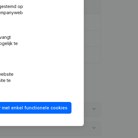
fgestemd op
 Companyweb
tvangt
gelijk te
website
ite te
 met enkel functionele cookies