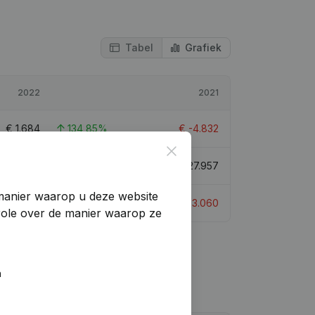
Tabel
Grafiek
2022
2021
€
1.684
134,85%
€
-4.832
Close
€
29.641
6,02%
€
27.957
manier waarop u deze website
€
2.700
188,25%
€
-3.060
trole over de manier waarop ze
n