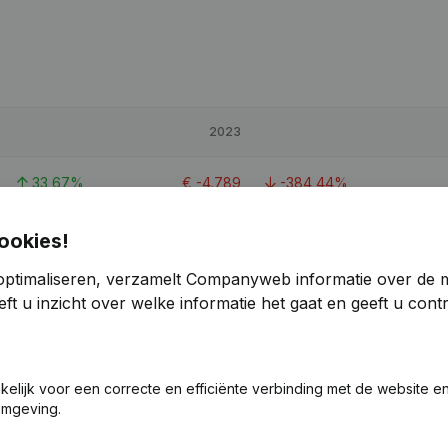
2023
33,67%
€
-4.789
-384,44%
-12,78%
€
24.852
-16,16%
ookies!
optimaliseren, verzamelt Companyweb informatie over de 
53,27%
€
-3.731
-238,18%
ft u inzicht over welke informatie het gaat en geeft u con
akelijk voor een correcte en efficiënte verbinding met de website e
omgeving.