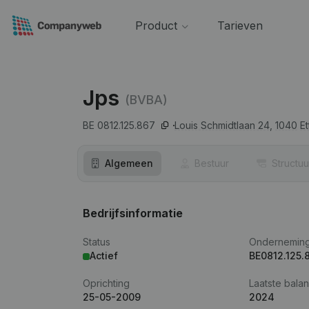
Product
Tarieven
Jps
(BVBA)
BE 0812.125.867
Louis Schmidtlaan 24,
1040
E
Algemeen
Bestuur
Structuu
Bedrijfsinformatie
Status
Ondernemin
Actief
BE0812.125.
Oprichting
Laatste balan
25-05-2009
2024