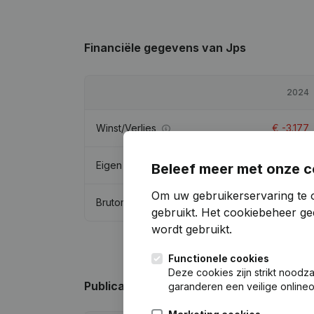
Financiële gegevens
van Jps
2024
Winst/Verlies
€
-3.177
Eigen vermogen
€
21.675
Beleef meer met onze c
Om uw gebruikerservaring te 
Brutomarge
€
-1.744
gebruikt.
Het cookiebeheer
gee
wordt gebruikt.
Functionele cookies
Deze cookies zijn strikt noodz
Publicaties
van Jps
garanderen een veilige online