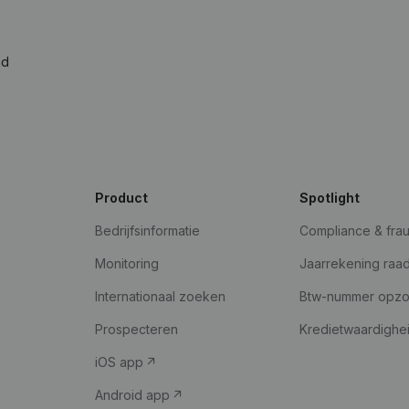
ad
Product
Spotlight
Bedrijfsinformatie
Compliance & fra
Monitoring
Jaarrekening raa
Internationaal zoeken
Btw-nummer opz
Prospecteren
Kredietwaardighe
iOS app
Android app