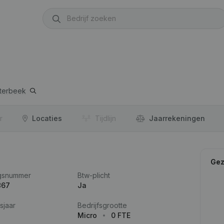
tterbeek
r
Locaties
Tijdlijn
Jaar­rekeningen
Gez
gsnummer
Btw-plicht
867
Ja
sjaar
Bedrijfsgrootte
Micro
0 FTE