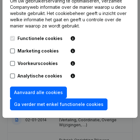
Om uw gebruikerservaring te optimaliseren, verzamelt
Companyweb informatie over de manier waarop u deze
Publicaties
van PDG
website gebruikt.
Het cookiebeheer
geeft u inzicht over
welke informatie het gaat en geeft u controle over de
manier waarop ze wordt gebruikt.
Datum
Publicatie
Functionele cookies
19-10-2021
Maatschappelijke Zetel
Marketing cookies
Statuten (Vertaling, Coördinatie,
Voorkeurscookies
Overige Wijzigingen, …) - Wijziging
25-01-2021
Juridische Vorm - Ontslagnemingen -
Benoemingen
Analytische cookies
Kapitaal - Aandelen - Statuten
Aanvaard alle cookies
10-01-2018
(Vertaling, Coördinatie, Overige
Wijzigingen, …)
Ga verder met enkel functionele cookies
Kapitaal - Aandelen - Statuten
02-01-2014
(Vertaling, Coördinatie, Overige
Wijzigingen, …)