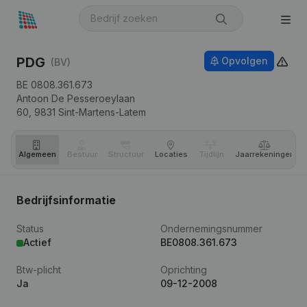
PDG
Opvolgen
(BV)
BE 0808.361.673
Antoon De Pesseroeylaan
60,
9831
Sint-Martens-Latem
Algemeen
Bestuur
Structuur
Locaties
Tijdlijn
Jaar­rekeningen
Bedrijfsinformatie
Status
Ondernemingsnummer
Actief
BE0808.361.673
Btw-plicht
Oprichting
Ja
09-12-2008