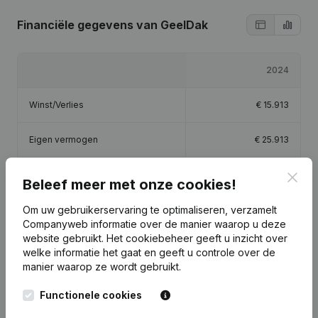
Financiële gegevens
van GeelDak
2024
Winst/Verlies
€
15.913
Eigen vermogen
€
25.913
Brutomarge
€
144.492
Clos
Beleef meer met onze cookies!
Om uw gebruikerservaring te optimaliseren, verzamelt
Personeel
1,7
Companyweb informatie over de manier waarop u deze
website gebruikt.
Het cookiebeheer
geeft u inzicht over
welke informatie het gaat en geeft u controle over de
manier waarop ze wordt gebruikt.
Publicaties
van GeelDak
Functionele cookies