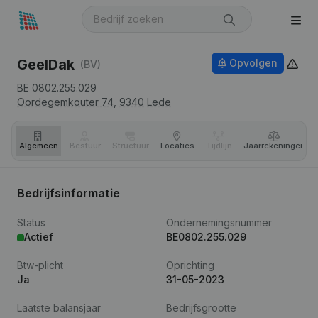
GeelDak
Opvolgen
(BV)
BE 0802.255.029
Oordegemkouter 74,
9340
Lede
Algemeen
Bestuur
Structuur
Locaties
Tijdlijn
Jaar­rekeningen
Bedrijfsinformatie
Status
Ondernemingsnummer
Actief
BE0802.255.029
Btw-plicht
Oprichting
Ja
31-05-2023
Laatste balansjaar
Bedrijfsgrootte