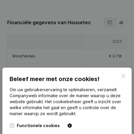
Financiële gegevens
van Housetec
2023
Winst/Verlies
€
3.716
Eigen vermogen
€
8.716
Clos
Beleef meer met onze cookies!
Brutomarge
€
3.744
Om uw gebruikerservaring te optimaliseren, verzamelt
Companyweb informatie over de manier waarop u deze
website gebruikt.
Het cookiebeheer
geeft u inzicht over
welke informatie het gaat en geeft u controle over de
manier waarop ze wordt gebruikt.
Publicaties
van Housetec
Functionele cookies