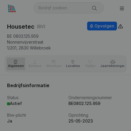
Housetec
Opvolgen
(BV)
BE 0802.125.959
Nonnenvijverstraat
1/201,
2830
Willebroek
Algemeen
Bestuur
Structuur
Locaties
Tijdlijn
Jaar­rekeningen
Bedrijfsinformatie
Status
Ondernemingsnummer
Actief
BE0802.125.959
Btw-plicht
Oprichting
Ja
25-05-2023