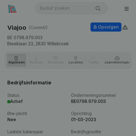
Viajoo
Opvolgen
(CommV)
BE 0798.979.003
Bleeklaan 23,
2830
Willebroek
Algemeen
Bestuur
Structuur
Locaties
Tijdlijn
Jaar­rekeningen
Bedrijfsinformatie
Status
Ondernemingsnummer
Actief
BE0798.979.003
Btw-plicht
Oprichting
Nee
01-03-2023
Laatste balansjaar
Bedrijfsgrootte