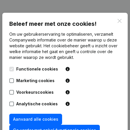
Clos
Publicaties
van Viajoo
Beleef meer met onze cookies!
Om uw gebruikerservaring te optimaliseren, verzamelt
Datum
Publicatie
Companyweb informatie over de manier waarop u deze
website gebruikt.
Het cookiebeheer
geeft u inzicht over
welke informatie het gaat en geeft u controle over de
08-10-2024
Maatschappelijke Zetel
manier waarop ze wordt gebruikt.
Rubriek Oprichting (Nieuwe
Functionele cookies
03-03-2023
Rechtspersoon, Opening Bijkantoor,
enz...)
Marketing cookies
Voorkeurscookies
Analytische cookies
Veelgestelde vragen
Aanvaard alle cookies
Wat is het ondernemingsnummer van Viajoo