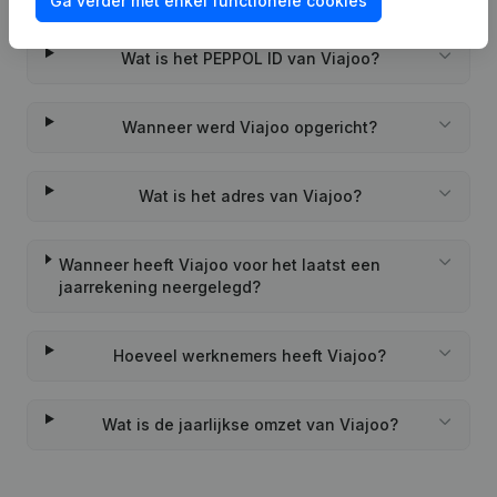
Ga verder met enkel functionele cookies
Wat is het PEPPOL ID van Viajoo?
Wanneer werd Viajoo opgericht?
Wat is het adres van Viajoo?
Wanneer heeft Viajoo voor het laatst een
jaarrekening neergelegd?
Hoeveel werknemers heeft Viajoo?
Wat is de jaarlijkse omzet van Viajoo?