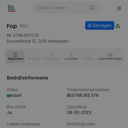
Fop
Opvolgen
(BV)
BE 0798.913.576
Brusselstraat 51,
2018
Antwerpen
Algemeen
Bestuur
Structuur
Locaties
Tijdlijn
Jaar­rekeningen
Bedrijfsinformatie
Status
Ondernemingsnummer
Actief
BE0798.913.576
Btw-plicht
Oprichting
Ja
28-02-2023
Laatste balansjaar
Bedrijfsgrootte