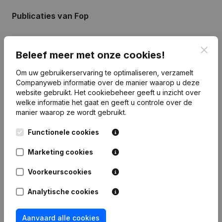
Publicaties
van Fop
Datum
Publicatie
Clos
Beleef meer met onze cookies!
30-01-2026
Maatschappelijke Zetel
Om uw gebruikerservaring te optimaliseren, verzamelt
Companyweb informatie over de manier waarop u deze
website gebruikt.
Het cookiebeheer
geeft u inzicht over
16-05-2024
Wijziging(en) Statuten
welke informatie het gaat en geeft u controle over de
manier waarop ze wordt gebruikt.
07-05-2024
Maatschappelijke Zetel
Functionele cookies
Rubriek Oprichting (Nieuwe
02-03-2023
Rechtspersoon, Opening Bijkantoor,
Marketing cookies
enz...)
Voorkeurscookies
Analytische cookies
Veelgestelde vragen
Aanvaard alle cookies