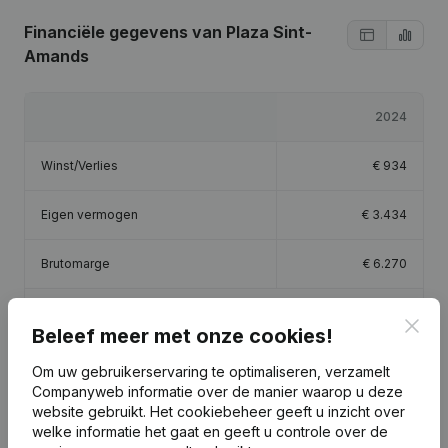
Financiële gegevens
van Plaza Sint-
Amands
2024
Winst/Verlies
€
934
Eigen vermogen
€
3.434
Brutomarge
€
6.270
Personeel
0,1
Clos
Beleef meer met onze cookies!
Om uw gebruikerservaring te optimaliseren, verzamelt
Companyweb informatie over de manier waarop u deze
website gebruikt.
Het cookiebeheer
geeft u inzicht over
Publicaties
van Plaza Sint-Amands
welke informatie het gaat en geeft u controle over de