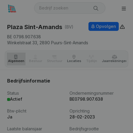
Plaza Sint-Amands
Opvolgen
(BV)
BE 0798.907.638
Winkelstraat 33,
2890
Puurs-Sint-Amands
Algemeen
Bestuur
Structuur
Locaties
Tijdlijn
Jaar­rekeningen
Bedrijfsinformatie
Status
Ondernemingsnummer
Actief
BE0798.907.638
Btw-plicht
Oprichting
Ja
28-02-2023
Laatste balansjaar
Bedrijfsgrootte