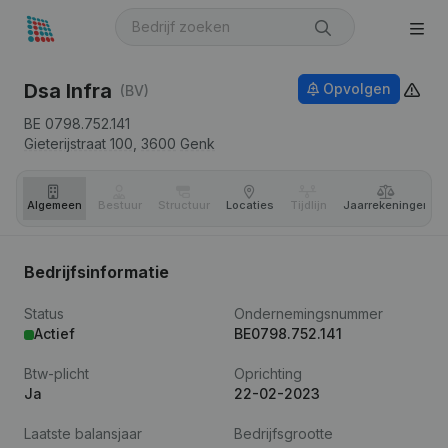
Dsa Infra
Opvolgen
(BV)
BE 0798.752.141
Gieterijstraat 100,
3600
Genk
Algemeen
Bestuur
Structuur
Locaties
Tijdlijn
Jaar­rekeningen
Bedrijfsinformatie
Status
Ondernemingsnummer
Actief
BE0798.752.141
Btw-plicht
Oprichting
Ja
22-02-2023
Laatste balansjaar
Bedrijfsgrootte