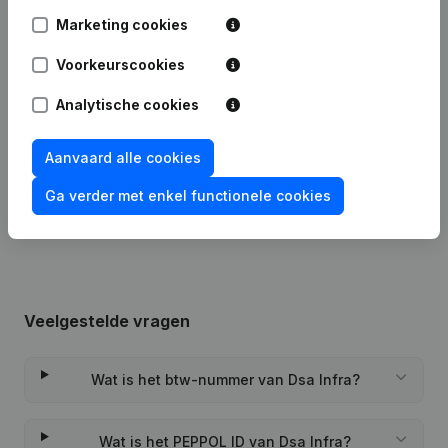
Marketing cookies
Datum
Publicatie
Voorkeurscookies
12-11-2025
Maatschappelijke Zetel
Analytische cookies
21-03-2024
Ontslagnemingen - Benoemingen
Aanvaard alle cookies
Rubriek Oprichting (Nieuwe
24-02-2023
Rechtspersoon, Opening Bijkantoor,
Ga verder met enkel functionele cookies
enz...)
Veelgestelde vragen
Wat is het btw-nummer van Dsa Infra?
Wat is het PEPPOL ID van Dsa Infra?