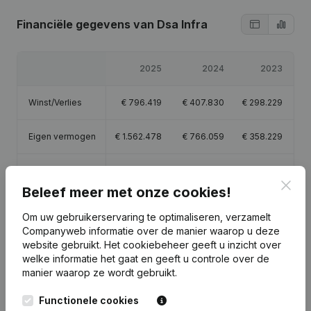
Financiële gegevens
van Dsa Infra
2025
2024
2023
Winst/Verlies
€
796.419
€
407.830
€
298.229
Eigen vermogen
€
1.562.478
€
766.059
€
358.229
Brutomarge
€
2.554.518
€
1.243.821
€
661.213
Clos
Beleef meer met onze cookies!
Personeel
19,8
8,8
2,4
Om uw gebruikerservaring te optimaliseren, verzamelt
Companyweb informatie over de manier waarop u deze
website gebruikt.
Het cookiebeheer
geeft u inzicht over
welke informatie het gaat en geeft u controle over de
manier waarop ze wordt gebruikt.
Publicaties
van Dsa Infra
Functionele cookies