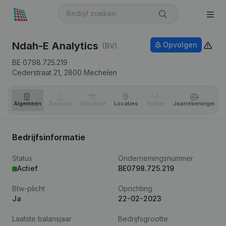
Ndah-E Analytics
Opvolgen
(BV)
BE 0798.725.219
Cederstraat 21,
2800
Mechelen
Algemeen
Bestuur
Structuur
Locaties
Tijdlijn
Jaar­rekeningen
Bedrijfsinformatie
Status
Ondernemingsnummer
Actief
BE0798.725.219
Btw-plicht
Oprichting
Ja
22-02-2023
Laatste balansjaar
Bedrijfsgrootte