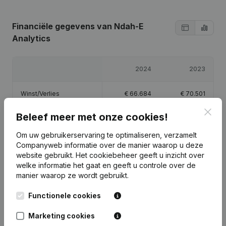
Financiële gegevens
van Ndah-E
Analytics
2024
2023
Winst/Verlies
€
66.684
€
70.501
Clos
Beleef meer met onze cookies!
Eigen vermogen
€
139.185
€
72.501
Om uw gebruikerservaring te optimaliseren, verzamelt
Brutomarge
€
85.835
€
91.438
Companyweb informatie over de manier waarop u deze
website gebruikt.
Het cookiebeheer
geeft u inzicht over
welke informatie het gaat en geeft u controle over de
manier waarop ze wordt gebruikt.
Functionele cookies
Publicaties
van Ndah-E Analytics
Marketing cookies