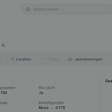
r
Locaties
Tijdlijn
Jaar­rekeningen
Gez
gsnummer
Btw-plicht
.790
Ja
sjaar
Bedrijfsgrootte
Micro
0 FTE