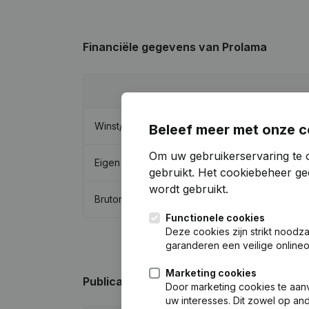
Financiële gegevens
van Prolama
Winst/Verlies
Beleef meer met onze c
Om uw gebruikerservaring te 
Eigen vermogen
gebruikt.
Het cookiebeheer
gee
wordt gebruikt.
Brutomarge
Functionele cookies
Deze cookies zijn strikt noodz
garanderen een veilige online
Marketing cookies
Publicaties
van Prolama
Door marketing cookies te aan
uw interesses. Dit zowel op a