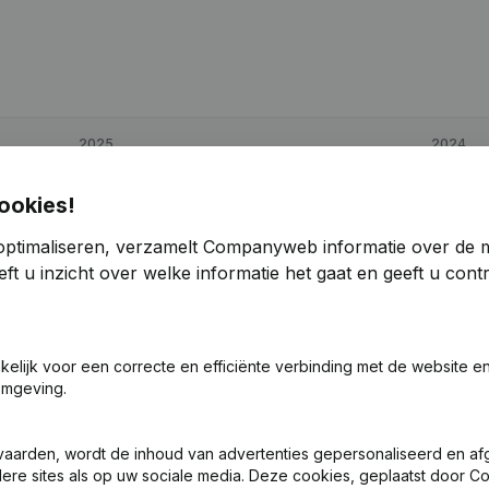
2025
2024
€
49.609
39,11%
€
35.661
ookies!
optimaliseren, verzamelt Companyweb informatie over de 
€
5.000
-90,61%
€
53.234
ft u inzicht over welke informatie het gaat en geeft u con
€
68.078
35,46%
€
50.255
akelijk voor een correcte en efficiënte verbinding met de website e
omgeving.
vaarden, wordt de inhoud van advertenties gepersonaliseerd en a
ndere sites als op uw sociale media. Deze cookies, geplaatst door