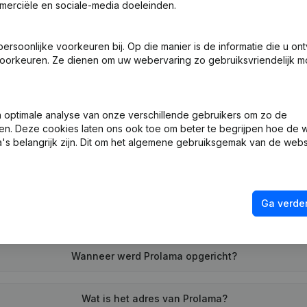
merciële en sociale-media doeleinden.
soonlijke voorkeuren bij. Op die manier is de informatie die u on
ng (Nieuwe Rechtspersoon, Opening Bijkantoor, enz...)
oorkeuren. Ze dienen om uw webervaring zo gebruiksvriendelijk mo
optimale analyse van onze verschillende gebruikers om zo de
en. Deze cookies laten ons ook toe om beter te begrijpen hoe de 
's belangrijk zijn. Dit om het algemene gebruiksgemak van de webs
Wat is het btw-nummer van Prolama?
Ga verder
Wat is het PEPPOL ID van Prolama?
Wanneer werd Prolama opgericht?
Wat is het adres van Prolama?