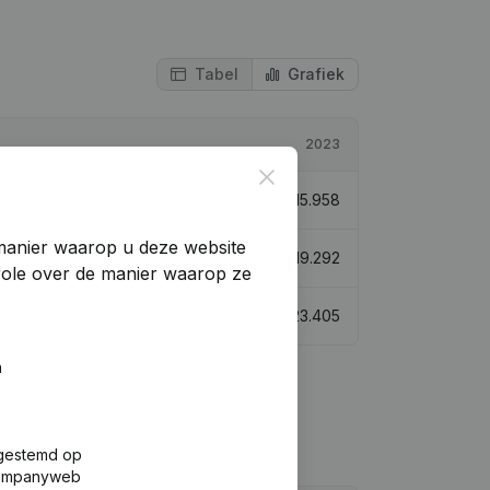
Tabel
Grafiek
2023
Close
123,47%
€
15.958
manier waarop u deze website
175,95%
€
19.292
trole over de manier waarop ze
114,72%
€
23.405
n
fgestemd op
 Companyweb