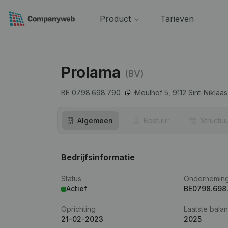
Product
Tarieven
Prolama
(BV)
BE 0798.698.790
Meulhof 5,
9112
Sint-Niklaas
Algemeen
Bestuur
Structuu
Bedrijfsinformatie
Status
Ondernemin
Actief
BE0798.698
Oprichting
Laatste balan
21-02-2023
2025