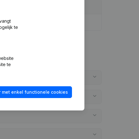
tvangt
gelijk te
website
ite te
 met enkel functionele cookies