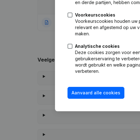
en derde partijen, hebben com
Datum
Publicatie
Voorkeurscookies
Voorkeurscookies houden uw per
23-02-2023
Rubriek Oprichti
relevant en afgestemd op uw v
maken.
Analytische cookies
Deze cookies zorgen voor een 
gebruikerservaring te verbeter
Veelgestelde vragen
wordt gebruikt en welke pagina
verbeteren.
Aanvaard alle cookies