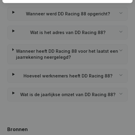
Wanneer werd DD Racing 88 opgericht?
Wat is het adres van DD Racing 88?
Wanneer heeft DD Racing 88 voor het laatst een
jaarrekening neergelegd?
Hoeveel werknemers heeft DD Racing 88?
Wat is de jaarlijkse omzet van DD Racing 88?
Bronnen