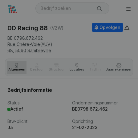
DD Racing 88
Opvolgen
(VZW)
BE 0798.672.462
Rue Chère-Voie(AUV)
68,
5060
Sambreville
Algemeen
Bestuur
Structuur
Locaties
Tijdlijn
Jaar­rekeningen
Bedrijfsinformatie
Status
Ondernemingsnummer
Actief
BE0798.672.462
Btw-plicht
Oprichting
Ja
21-02-2023