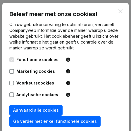
Clos
Beleef meer met onze cookies!
Publicaties
van DD Racing 88
Om uw gebruikerservaring te optimaliseren, verzamelt
Companyweb informatie over de manier waarop u deze
Datum
Publicatie
website gebruikt.
Het cookiebeheer
geeft u inzicht over
welke informatie het gaat en geeft u controle over de
Rubriek Oprichting (Nieuwe
manier waarop ze wordt gebruikt.
02-03-2023
Rechtspersoon, Opening Bijkantoor,
enz...)
(FR)
Functionele cookies
Marketing cookies
Voorkeurscookies
Veelgestelde vragen
Analytische cookies
Wat is het btw-nummer van DD Racing 88?
Aanvaard alle cookies
Ga verder met enkel functionele cookies
Wat is het PEPPOL ID van DD Racing 88?