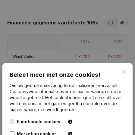
Financiële gegevens
van Infante 106a
2024
2023
Winst/Verlies
€
-1.706
€
-2.705
Clos
Omzet
€
9.460
€
7.800
Beleef meer met onze cookies!
Om uw gebruikerservaring te optimaliseren, verzamelt
Eigen vermogen
€
57.089
€
58.795
Companyweb informatie over de manier waarop u deze
website gebruikt.
Het cookiebeheer
geeft u inzicht over
Brutomarge
€
5.613
€
3.442
welke informatie het gaat en geeft u controle over de
manier waarop ze wordt gebruikt.
Functionele cookies
Marketing cookies