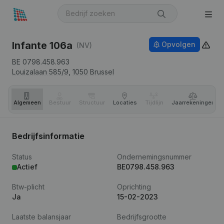
Infante 106a
Opvolgen
(NV)
BE 0798.458.963
Louizalaan 585/9,
1050
Brussel
Algemeen
Bestuur
Structuur
Locaties
Tijdlijn
Jaar­rekeningen
Bedrijfsinformatie
Status
Ondernemingsnummer
Actief
BE0798.458.963
Btw-plicht
Oprichting
Ja
15-02-2023
Laatste balansjaar
Bedrijfsgrootte