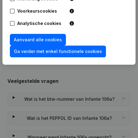
Publicaties
van Infante 106a
Voorkeurscookies
Datum
Publicatie
Analytische cookies
Rubriek Oprichting (Nieuwe
Aanvaard alle cookies
17-02-2023
Rechtspersoon, Opening Bijkantoor,
enz...)
(FR)
Ga verder met enkel functionele cookies
Veelgestelde vragen
Wat is het btw-nummer van Infante 106a?
Wat is het PEPPOL ID van Infante 106a?
Wanneer werd Infante 106a opgericht?