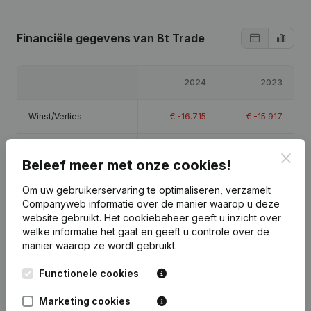
Financiële gegevens
van Bt Trade
2024
2023
Winst/Verlies
€
-16.715
€
-15.917
Eigen vermogen
€
-12.632
€
4.083
Clos
Beleef meer met onze cookies!
Brutomarge
€
-16.038
€
-15.826
Om uw gebruikerservaring te optimaliseren, verzamelt
Companyweb informatie over de manier waarop u deze
website gebruikt.
Het cookiebeheer
geeft u inzicht over
welke informatie het gaat en geeft u controle over de
manier waarop ze wordt gebruikt.
Publicaties
van Bt Trade
Functionele cookies
Marketing cookies
Datum
Publicatie