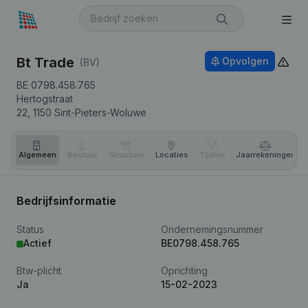
Bt Trade
Opvolgen
(BV)
BE 0798.458.765
Hertogstraat
22,
1150
Sint-Pieters-Woluwe
Algemeen
Bestuur
Structuur
Locaties
Tijdlijn
Jaar­rekeningen
Bedrijfsinformatie
Status
Ondernemingsnummer
Actief
BE0798.458.765
Btw-plicht
Oprichting
Ja
15-02-2023