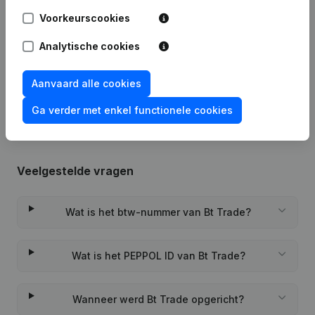
Voorkeurscookies
07-03-2025
Ontslagnemingen, Benoemingen
(FR)
Analytische cookies
Rubriek Oprichting (Nieuwe
17-02-2023
Rechtspersoon, Opening Bijkantoor,
Aanvaard alle cookies
enz...)
(FR)
Ga verder met enkel functionele cookies
Veelgestelde vragen
Wat is het btw-nummer van Bt Trade?
Wat is het PEPPOL ID van Bt Trade?
Wanneer werd Bt Trade opgericht?