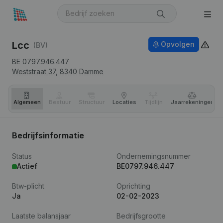
Lcc
Opvolgen
(BV)
BE 0797.946.447
Weststraat 37,
8340
Damme
Algemeen
Bestuur
Structuur
Locaties
Tijdlijn
Jaar­rekeningen
Bedrijfsinformatie
Status
Ondernemingsnummer
Actief
BE0797.946.447
Btw-plicht
Oprichting
Ja
02-02-2023
Laatste balansjaar
Bedrijfsgrootte