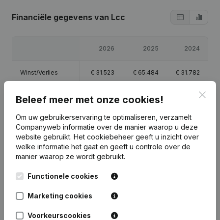
Financiële gegevens
van Lcc
2026
2025
2024
Winst/Verlies
€
31.523
€
65.484
€
31.782
Clos
Eigen vermogen
€
132.123
€
100.600
€
35.949
Beleef meer met onze cookies!
Om uw gebruikerservaring te optimaliseren, verzamelt
Brutomarge
€
45.345
€
87.672
€
46.583
Companyweb informatie over de manier waarop u deze
website gebruikt.
Het cookiebeheer
geeft u inzicht over
welke informatie het gaat en geeft u controle over de
manier waarop ze wordt gebruikt.
Functionele cookies
Publicaties
van Lcc
Marketing cookies
Datum
Publicatie
Voorkeurscookies