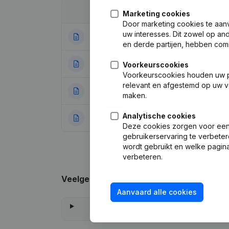
Datum
Publicatie
Marketing cookies
Door marketing cookies te aan
uw interesses. Dit zowel op a
27-04-2026
Kapitaal, Aande
en derde partijen, hebben com
12-02-2026
Maatschappelijk
Voorkeurscookies
Voorkeurscookies houden uw per
relevant en afgestemd op uw v
08-04-2024
Statuten (Vertali
maken.
Analytische cookies
31-01-2023
Rubriek Oprichti
Deze cookies zorgen voor een 
gebruikerservaring te verbeter
wordt gebruikt en welke pagina
verbeteren.
Veelgestelde vragen
Aanvaard alle cookies