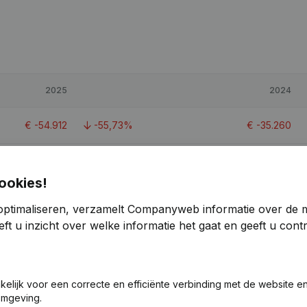
2025
2024
€
-54.912
-55,73%
€
-35.260
€
43.726
-52,24%
€
91.550
ookies!
€
-34.369
-40,9%
€
-24.392
optimaliseren, verzamelt Companyweb informatie over de 
ft u inzicht over welke informatie het gaat en geeft u con
akelijk voor een correcte en efficiënte verbinding met de website e
omgeving.