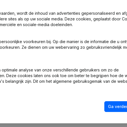
vaarden, wordt de inhoud van advertenties gepersonaliseerd en a
ndere sites als op uw sociale media. Deze cookies, geplaatst door
len - Ontslagnemingen, Benoemingen
(FR)
merciële en sociale-media doeleinden.
e Zetel - Ontslagnemingen, Benoemingen
(FR)
soonlijke voorkeuren bij. Op die manier is de informatie die u on
oorkeuren. Ze dienen om uw webervaring zo gebruiksvriendelijk mo
ng, Coördinatie, Overige Wijzigingen,...)
(FR)
ng (Nieuwe Rechtspersoon, Opening Bijkantoor, enz...)
(FR)
optimale analyse van onze verschillende gebruikers om zo de
en. Deze cookies laten ons ook toe om beter te begrijpen hoe de 
's belangrijk zijn. Dit om het algemene gebruiksgemak van de webs
Ga verder
Wat is het btw-nummer van Hiraiwa?