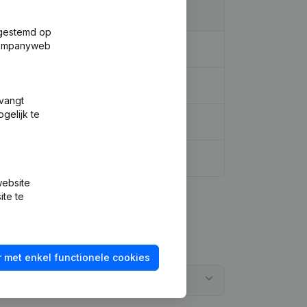
fgestemd op
 Companyweb
tvangt
gelijk te
website
ite te
 met enkel functionele cookies