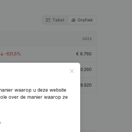
Tabel
Grafiek
2023
-621,6%
€
6.760
792,3%
€
10.260
Close
-373,45%
€
8.920
manier waarop u deze website
trole over de manier waarop ze
n