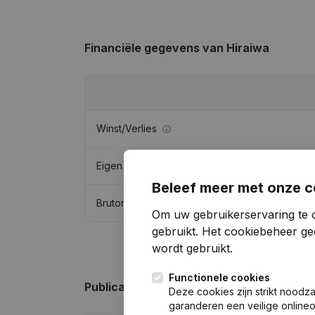
Financiële gegevens
van Hiraiwa
Winst/Verlies
Eigen vermogen
Beleef meer met onze c
Brutomarge
Om uw gebruikerservaring te 
gebruikt.
Het cookiebeheer
gee
wordt gebruikt.
Functionele cookies
Publicaties
van Hiraiwa
Deze cookies zijn strikt noodz
garanderen een veilige online