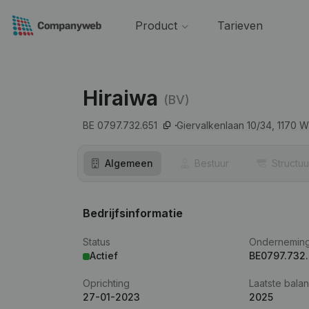
Product
Tarieven
Hiraiwa
(BV)
BE 0797.732.651
Giervalkenlaan 10/34,
1170
W
Algemeen
Bestuur
Structuu
Bedrijfsinformatie
Status
Ondernemin
Actief
BE0797.732.
Oprichting
Laatste balan
27-01-2023
2025