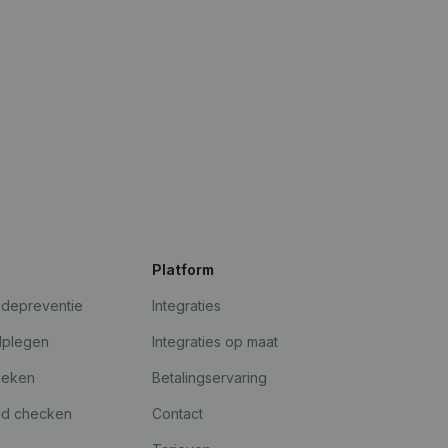
Platform
udepreventie
Integraties
dplegen
Integraties op maat
oeken
Betalingservaring
id checken
Contact