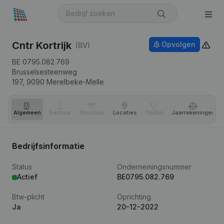
Cntr Kortrijk
Opvolgen
(BV)
BE 0795.082.769
Brusselsesteenweg
197,
9090
Merelbeke-Melle
Algemeen
Bestuur
Structuur
Locaties
Tijdlijn
Jaar­rekeningen
Bedrijfsinformatie
Status
Ondernemingsnummer
Actief
BE0795.082.769
Btw-plicht
Oprichting
Ja
20-12-2022