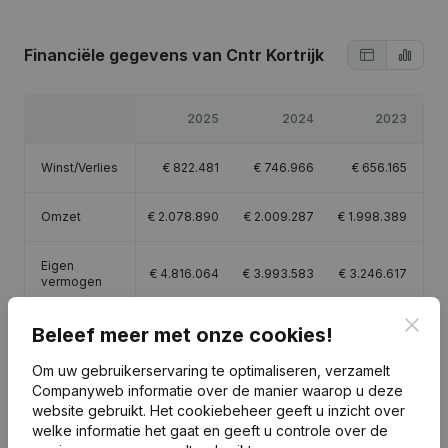
Financiële gegevens
van Cntr Kortrijk
2025
2024
2023
Winst/Verlies
€
822.481
€
746.966
€
656.165
Omzet
€
2.078.890
€
2.009.287
€
1.998.389
Eigen
€
4.816.064
€
3.993.583
€
3.246.617
vermogen
Clos
Beleef meer met onze cookies!
Brutomarge
€
2.192.218
€
2.189.407
€
2.155.913
Om uw gebruikerservaring te optimaliseren, verzamelt
Companyweb informatie over de manier waarop u deze
website gebruikt.
Het cookiebeheer
geeft u inzicht over
welke informatie het gaat en geeft u controle over de