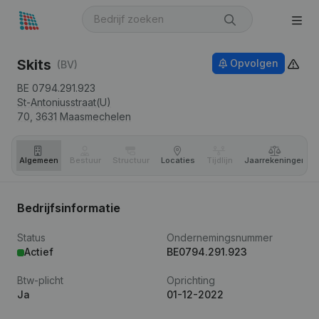
Skits
Opvolgen
(BV)
BE 0794.291.923
St-Antoniusstraat(U)
70,
3631
Maasmechelen
Algemeen
Bestuur
Structuur
Locaties
Tijdlijn
Jaar­rekeningen
Bedrijfsinformatie
Status
Ondernemingsnummer
Actief
BE0794.291.923
Btw-plicht
Oprichting
Ja
01-12-2022