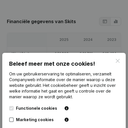
Financiële gegevens
van Skits
2025
2024
2023
Winst/Verlies
€
51.863
€
61.721
€
10.424
Clos
Beleef meer met onze cookies!
Eigen vermogen
€
125.007
€
73.145
€
11.424
Om uw gebruikerservaring te optimaliseren, verzamelt
Companyweb informatie over de manier waarop u deze
Brutomarge
€
89.999
€
88.569
€
13.424
website gebruikt.
Het cookiebeheer
geeft u inzicht over
welke informatie het gaat en geeft u controle over de
manier waarop ze wordt gebruikt.
Functionele cookies
Publicaties
van Skits
Marketing cookies