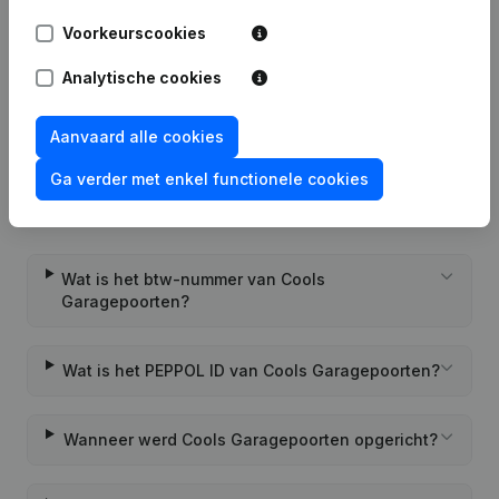
Voorkeurscookies
Rubriek Oprichting (Nieuwe
05-12-2022
Rechtspersoon, Opening Bijkantoor,
Analytische cookies
enz...)
Aanvaard alle cookies
Ga verder met enkel functionele cookies
Veelgestelde vragen
Wat is het btw-nummer van Cools
Garagepoorten?
Wat is het PEPPOL ID van Cools Garagepoorten?
Wanneer werd Cools Garagepoorten opgericht?