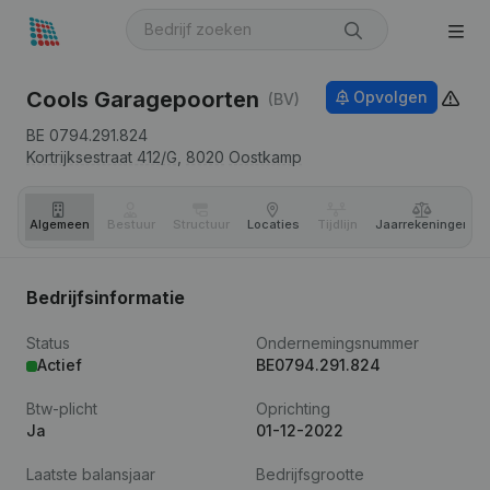
Cools Garagepoorten
Opvolgen
(BV)
BE 0794.291.824
Kortrijksestraat 412/G,
8020
Oostkamp
Algemeen
Bestuur
Structuur
Locaties
Tijdlijn
Jaar­rekeningen
Bedrijfsinformatie
Status
Ondernemingsnummer
Actief
BE0794.291.824
Btw-plicht
Oprichting
Ja
01-12-2022
Laatste balansjaar
Bedrijfsgrootte