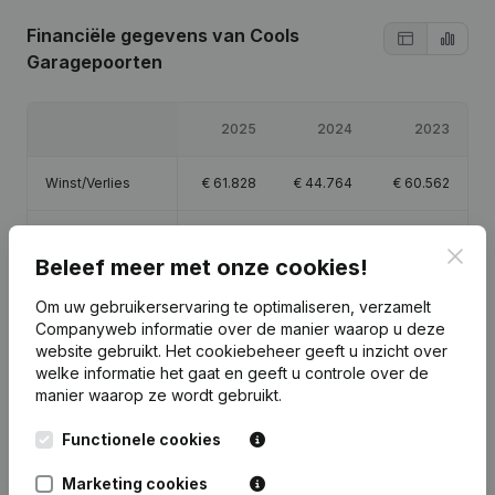
Financiële gegevens
van Cools
Garagepoorten
2025
2024
2023
Winst/Verlies
€
61.828
€
44.764
€
60.562
Eigen vermogen
€
170.154
€
108.326
€
63.562
Clos
Beleef meer met onze cookies!
Brutomarge
€
98.267
€
80.418
€
105.207
Om uw gebruikerservaring te optimaliseren, verzamelt
Companyweb informatie over de manier waarop u deze
website gebruikt.
Het cookiebeheer
geeft u inzicht over
welke informatie het gaat en geeft u controle over de
manier waarop ze wordt gebruikt.
Publicaties
van Cools Garagepoorten
Functionele cookies
Marketing cookies
Datum
Publicatie