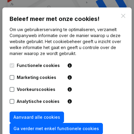
Clos
Beleef meer met onze cookies!
Om uw gebruikerservaring te optimaliseren, verzamelt
Zoek je meer informatie over dit
Companyweb informatie over de manier waarop u deze
website gebruikt.
Het cookiebeheer
geeft u inzicht over
bedrijf?
welke informatie het gaat en geeft u controle over de
manier waarop ze wordt gebruikt.
Raadpleeg de gezondheid in een oogopslag
Functionele cookies
Kies voor snelle inzichten of granulaire details
Krijg updates van belangrijke ontwikkelingen
Marketing cookies
Probeer gratis
Meer ontdekken
Voorkeurscookies
7 dagen gratis proefperiode, geen kredietkaart vereist.
Analytische cookies
Aanvaard alle cookies
Ga verder met enkel functionele cookies