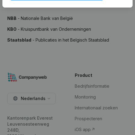
Bronnen
NBB
- Nationale Bank van België
KBO
- Kruispuntbank van Ondernemingen
Staatsblad
- Publicaties in het Belgisch Staatsblad
Product
Bedrijfsinformatie
Monitoring
Nederlands
Internationaal zoeken
Kantorenpark Everest
Prospecteren
Leuvensesteenweg
iOS app
248D,