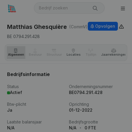
Matthias Ghesquière
Opvolgen
(CommV)
BE 0794.291.428
Algemeen
Bestuur
Structuur
Locaties
Tijdlijn
Jaar­rekeningen
Bedrijfsinformatie
Status
Ondernemingsnummer
Actief
BE0794.291.428
Btw-plicht
Oprichting
Ja
01-12-2022
Laatste balansjaar
Bedrijfsgrootte
N/A
N/A
0 FTE