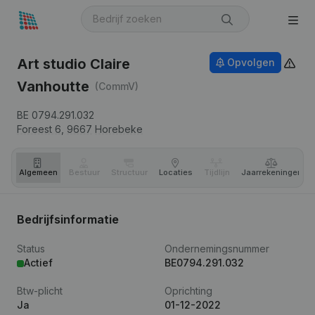
Art studio Claire
Opvolgen
Vanhoutte
(CommV)
BE 0794.291.032
Foreest 6,
9667
Horebeke
Algemeen
Bestuur
Structuur
Locaties
Tijdlijn
Jaar­rekeningen
Bedrijfsinformatie
Status
Ondernemingsnummer
Actief
BE0794.291.032
Btw-plicht
Oprichting
Ja
01-12-2022