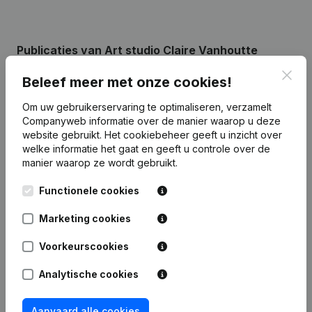
Publicaties
van Art studio Claire Vanhoutte
Clos
Beleef meer met onze cookies!
Datum
Publicatie
Om uw gebruikerservaring te optimaliseren, verzamelt
Companyweb informatie over de manier waarop u deze
Rubriek Oprichting (Nieuwe
website gebruikt.
Het cookiebeheer
geeft u inzicht over
05-12-2022
Rechtspersoon, Opening Bijkantoor,
welke informatie het gaat en geeft u controle over de
enz...)
manier waarop ze wordt gebruikt.
Functionele cookies
Marketing cookies
Veelgestelde vragen
Voorkeurscookies
Wat is het btw-nummer van Art studio Claire
Analytische cookies
Vanhoutte?
Aanvaard alle cookies