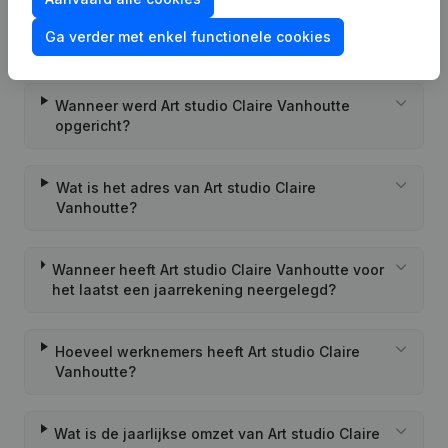
Wat is het PEPPOL ID van Art studio Claire
Ga verder met enkel functionele cookies
Vanhoutte?
Wanneer werd Art studio Claire Vanhoutte
opgericht?
Wat is het adres van Art studio Claire
Vanhoutte?
Wanneer heeft Art studio Claire Vanhoutte voor
het laatst een jaarrekening neergelegd?
Hoeveel werknemers heeft Art studio Claire
Vanhoutte?
Wat is de jaarlijkse omzet van Art studio Claire