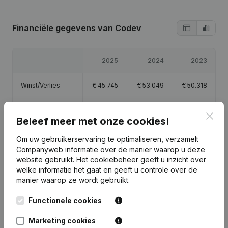
Financiële gegevens
van Codev
2025
2024
2023
Winst/Verlies
€
45.745
€
53.049
€
50.318
Eigen vermogen
€
152.112
€
106.367
€
53.318
Clos
Beleef meer met onze cookies!
Brutomarge
€
58.913
€
67.758
€
64.050
Om uw gebruikerservaring te optimaliseren, verzamelt
Companyweb informatie over de manier waarop u deze
website gebruikt.
Het cookiebeheer
geeft u inzicht over
welke informatie het gaat en geeft u controle over de
manier waarop ze wordt gebruikt.
Publicaties
van Codev
Functionele cookies
Marketing cookies
Datum
Publicatie