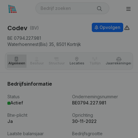
Codev
Opvolgen
(BV)
BE 0794.227.981
Waterhoennest(Bis) 35,
8501
Kortrijk
Algemeen
Bestuur
Structuur
Locaties
Tijdlijn
Jaar­rekeningen
Bedrijfsinformatie
Status
Ondernemingsnummer
Actief
BE0794.227.981
Btw-plicht
Oprichting
Ja
30-11-2022
Laatste balansjaar
Bedrijfsgrootte