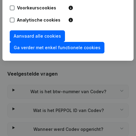
Voorkeurscookies
04-06-2025
Maatschappelijke Zetel
Analytische cookies
Rubriek Oprichting (Nieuwe
02-12-2022
Rechtspersoon, Opening Bijkantoor,
Aanvaard alle cookies
enz...)
Ga verder met enkel functionele cookies
Veelgestelde vragen
Wat is het btw-nummer van Codev?
Wat is het PEPPOL ID van Codev?
Wanneer werd Codev opgericht?