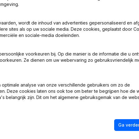
omgeving.
vaarden, wordt de inhoud van advertenties gepersonaliseerd en a
ndere sites als op uw sociale media. Deze cookies, geplaatst door
merciële en sociale-media doeleinden.
soonlijke voorkeuren bij. Op die manier is de informatie die u on
 - Benoemingen
oorkeuren. Ze dienen om uw webervaring zo gebruiksvriendelijk mo
len
optimale analyse van onze verschillende gebruikers om zo de
ng (Nieuwe Rechtspersoon, Opening Bijkantoor, enz...)
en. Deze cookies laten ons ook toe om beter te begrijpen hoe de 
's belangrijk zijn. Dit om het algemene gebruiksgemak van de webs
Ga verder