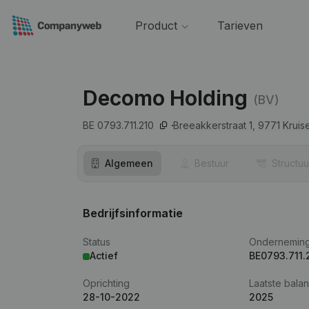
Product
Tarieven
Decomo Holding
(BV)
BE 0793.711.210
Breeakkerstraat 1,
9771
Kruis
Algemeen
Bestuur
Structuu
Bedrijfsinformatie
Status
Ondernemin
Actief
BE0793.711.
Oprichting
Laatste balan
28-10-2022
2025