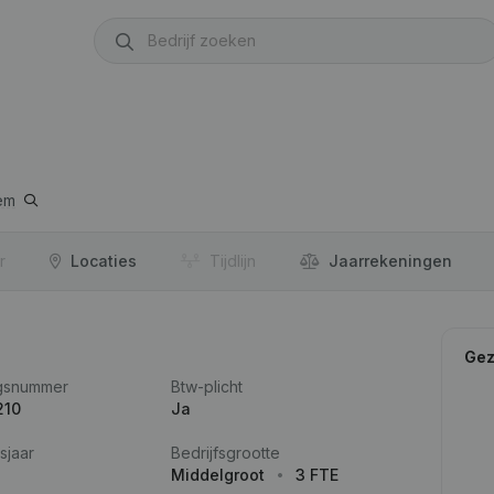
em
r
Locaties
Tijdlijn
Jaar­rekeningen
Gez
gsnummer
Btw-plicht
210
Ja
sjaar
Bedrijfsgrootte
Middelgroot
3 FTE