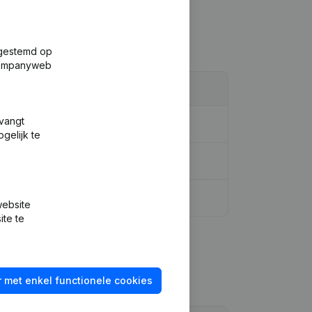
fgestemd op
 Companyweb
tvangt
gelijk te
website
ite te
 met enkel functionele cookies