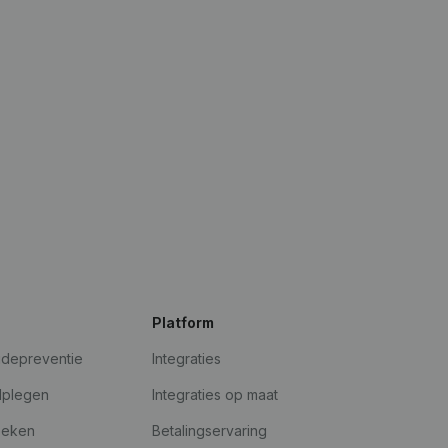
Platform
udepreventie
Integraties
dplegen
Integraties op maat
oeken
Betalingservaring