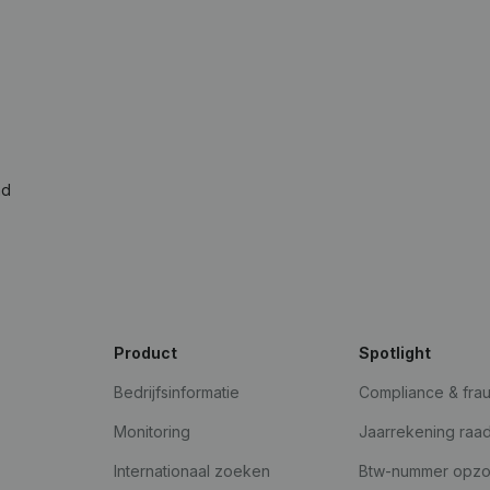
ad
Product
Spotlight
Bedrijfsinformatie
Compliance & fra
Monitoring
Jaarrekening raa
Internationaal zoeken
Btw-nummer opz