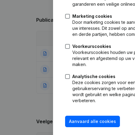
garanderen een veilige online
Marketing cookies
Publicaties
van Decomo Holding
Door marketing cookies te aan
uw interesses. Dit zowel op a
en derde partijen, hebben com
Datum
Publicatie
Voorkeurscookies
Voorkeurscookies houden uw per
27-04-2023
Ontslagnemingen
relevant en afgestemd op uw v
maken.
16-03-2023
Kapitaal - Aande
Analytische cookies
Deze cookies zorgen voor een 
06-12-2022
Rubriek Oprichti
gebruikerservaring te verbeter
wordt gebruikt en welke pagina
verbeteren.
Veelgestelde vragen
Aanvaard alle cookies