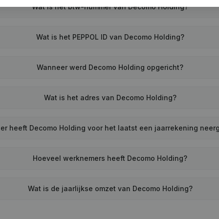
Wat is het btw-nummer van Decomo Holding?
Wat is het PEPPOL ID van Decomo Holding?
Wanneer werd Decomo Holding opgericht?
Wat is het adres van Decomo Holding?
r heeft Decomo Holding voor het laatst een jaarrekening neer
Hoeveel werknemers heeft Decomo Holding?
Wat is de jaarlijkse omzet van Decomo Holding?