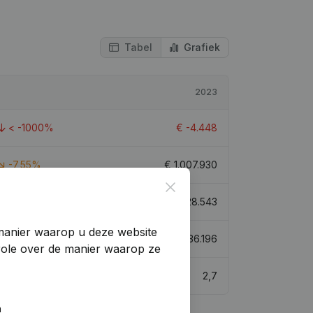
Tabel
Grafiek
2023
< -1000%
€
-4.448
-7,55%
€
1.007.930
Close
-44,78%
€
5.928.543
manier waarop u deze website
-20,19%
€
536.196
trole over de manier waarop ze
2,7
n