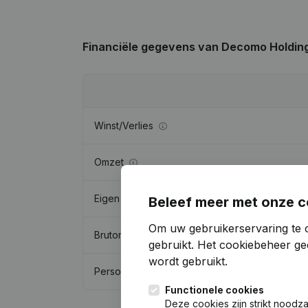
Financiële gegevens
van Decomo Holdin
Winst/Verlies
Omzet
Eigen vermogen
Beleef meer met onze c
Om uw gebruikerservaring te 
Brutomarge
gebruikt.
Het cookiebeheer
gee
wordt gebruikt.
Personeel
Functionele cookies
Deze cookies zijn strikt noodz