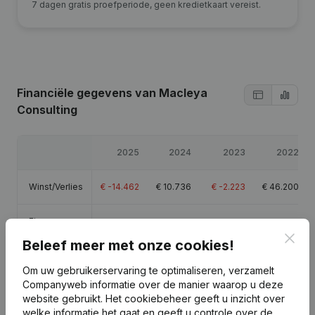
7 dagen gratis proefperiode, geen kredietkaart vereist.
Financiële gegevens
van Macleya
Consulting
2025
2024
2023
2022
Winst/Verlies
€
-14.462
€
10.736
€
-2.223
€
46.200
Eigen
€
20.750
€
55.713
€
44.977
€
47.200
vermogen
Clos
Beleef meer met onze cookies!
Brutomarge
€
-7.423
€
16.706
€
226
€
58.129
Om uw gebruikerservaring te optimaliseren, verzamelt
Companyweb informatie over de manier waarop u deze
website gebruikt.
Het cookiebeheer
geeft u inzicht over
welke informatie het gaat en geeft u controle over de