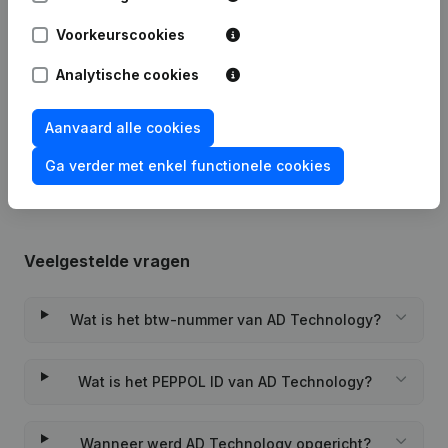
Publicaties
van AD Technology
Voorkeurscookies
Datum
Publicatie
Analytische cookies
Rubriek Oprichting (Nieuwe
Aanvaard alle cookies
21-11-2022
Rechtspersoon, Opening Bijkantoor,
enz...)
(FR)
Ga verder met enkel functionele cookies
Veelgestelde vragen
Wat is het btw-nummer van AD Technology?
Wat is het PEPPOL ID van AD Technology?
Wanneer werd AD Technology opgericht?