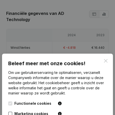
Financiële gegevens
van AD
Technology
2024
2023
Winst/Verlies
€
-4.818
€
16.440
Clos
Omzet
-
€
68.069
Beleef meer met onze cookies!
Om uw gebruikerservaring te optimaliseren, verzamelt
Eigen vermogen
€
13.623
€
18.440
Companyweb informatie over de manier waarop u deze
website gebruikt.
Het cookiebeheer
geeft u inzicht over
Brutomarge
€
2.023
€
23.678
welke informatie het gaat en geeft u controle over de
manier waarop ze wordt gebruikt.
Functionele cookies
Marketing cookies