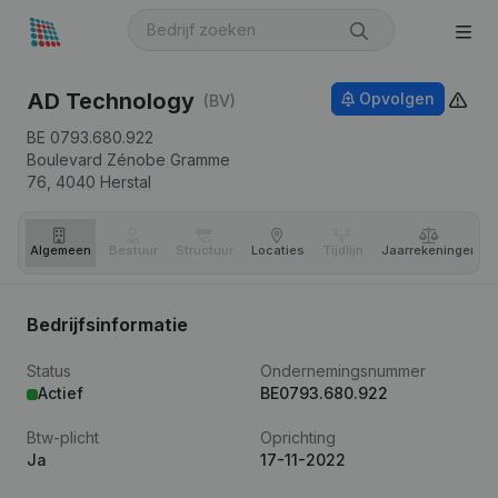
AD Technology
Opvolgen
(BV)
BE 0793.680.922
Boulevard Zénobe Gramme
76,
4040
Herstal
Algemeen
Bestuur
Structuur
Locaties
Tijdlijn
Jaar­rekeningen
Bedrijfsinformatie
Status
Ondernemingsnummer
Actief
BE0793.680.922
Btw-plicht
Oprichting
Ja
17-11-2022