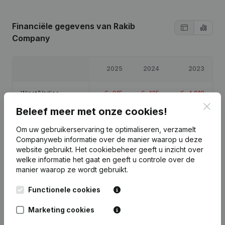
Financiële gegevens
van Rakib
Company
2025
2024
2023
Winst/Verlies
€
-915
€
-135
€
-4.818
Clos
Beleef meer met onze cookies!
Eigen vermogen
€
-868
€
47
€
182
Om uw gebruikerservaring te optimaliseren, verzamelt
Companyweb informatie over de manier waarop u deze
Brutomarge
€
-66
-
€
-4.718
website gebruikt.
Het cookiebeheer
geeft u inzicht over
welke informatie het gaat en geeft u controle over de
manier waarop ze wordt gebruikt.
Functionele cookies
Publicaties
van Rakib Company
Marketing cookies