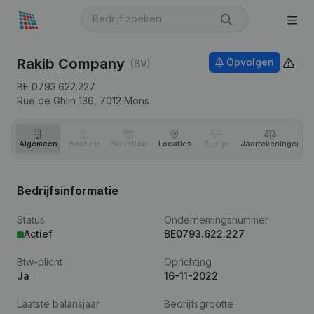
Rakib Company
Opvolgen
(BV)
BE 0793.622.227
Rue de Ghlin 136,
7012
Mons
Algemeen
Bestuur
Structuur
Locaties
Tijdlijn
Jaar­rekeningen
Bedrijfsinformatie
Status
Ondernemingsnummer
Actief
BE0793.622.227
Btw-plicht
Oprichting
Ja
16-11-2022
Laatste balansjaar
Bedrijfsgrootte