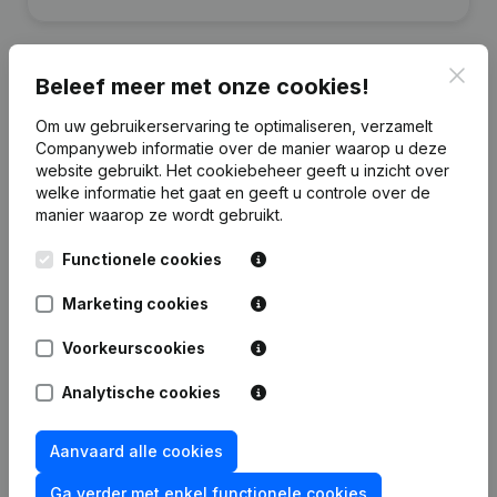
Clos
Beleef meer met onze cookies!
Publicaties
van IR
Om uw gebruikerservaring te optimaliseren, verzamelt
Companyweb informatie over de manier waarop u deze
website gebruikt.
Het cookiebeheer
geeft u inzicht over
welke informatie het gaat en geeft u controle over de
Datum
Publicatie
manier waarop ze wordt gebruikt.
Rubriek Oprichting (Nieuwe
Functionele cookies
04-11-2022
Rechtspersoon, Opening Bijkantoor,
enz...)
Marketing cookies
Voorkeurscookies
Analytische cookies
Veelgestelde vragen
Aanvaard alle cookies
Wat is het btw-nummer van Ilse Roosens?
Ga verder met enkel functionele cookies