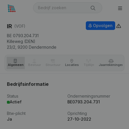
IR
Opvolgen
(VOF)
BE 0793.204.731
Killeweg (DEN)
23/2,
9200
Dendermonde
Algemeen
Bestuur
Structuur
Locaties
Tijdlijn
Jaar­rekeningen
Bedrijfsinformatie
Status
Ondernemingsnummer
Actief
BE0793.204.731
Btw-plicht
Oprichting
Ja
27-10-2022