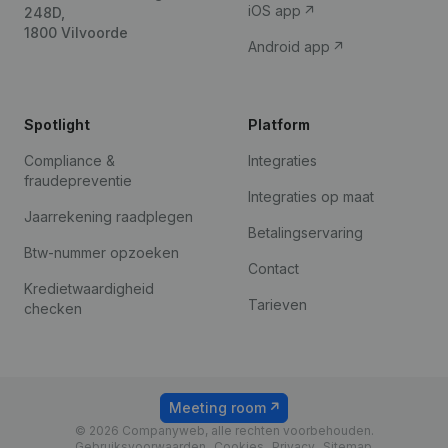
iOS app
248D,
1800 Vilvoorde
Android app
Spotlight
Platform
Compliance &
Integraties
fraudepreventie
Integraties op maat
Jaarrekening raadplegen
Betalingservaring
Btw-nummer opzoeken
Contact
Kredietwaardigheid
Tarieven
checken
Meeting room
© 2026 Companyweb, alle rechten voorbehouden.
Gebruiksvoorwaarden
Cookies
Privacy
Sitemap