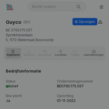
Guyco
Opvolgen
(BV)
BE 0793.175.037
Sprinkhanenlaan
5,
1170
Watermaal-Bosvoorde
Algemeen
Bestuur
Structuur
Locaties
Tijdlijn
Jaar­rekeningen
Bedrijfsinformatie
Status
Ondernemingsnummer
Actief
BE0793.175.037
Btw-plicht
Oprichting
Ja
01-11-2022