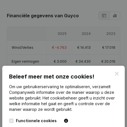
Financiële gegevens
van Guyco
2025
2024
2023
Winst/Verlies
€
-4.763
€
14.413
€
17.016
Eigen vermogen
€
3.000
€
34.430
€
20.016
Clos
Beleef meer met onze cookies!
Brutomarge
€
11.041
€
32.505
€
34.446
Om uw gebruikerservaring te optimaliseren, verzamelt
Companyweb informatie over de manier waarop u deze
website gebruikt.
Het cookiebeheer
geeft u inzicht over
welke informatie het gaat en geeft u controle over de
Publicaties
van Guyco
manier waarop ze wordt gebruikt.
Functionele cookies
Datum
Publicatie