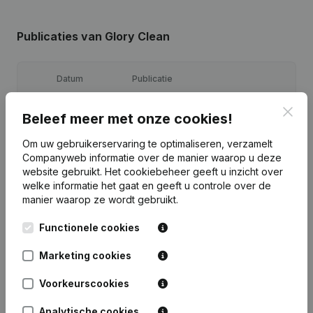
Publicaties
van Glory Clean
Datum
Publicatie
Clos
17-10-2023
Maatschappelijke Zetel
Beleef meer met onze cookies!
Om uw gebruikerservaring te optimaliseren, verzamelt
13-09-2023
Maatschappelijke Zetel
Companyweb informatie over de manier waarop u deze
website gebruikt.
Het cookiebeheer
geeft u inzicht over
12-05-2023
Maatschappelijke Zetel
welke informatie het gaat en geeft u controle over de
manier waarop ze wordt gebruikt.
Statuten (Vertaling, Coördinatie,
Functionele cookies
Overige Wijzigingen, …) -
30-12-2022
Ontslagnemingen - Benoemingen -
Algemene vergadering - Boekjaar
Marketing cookies
Voorkeurscookies
Rubriek Oprichting (Nieuwe
28-10-2022
Rechtspersoon, Opening Bijkantoor,
enz...)
Analytische cookies