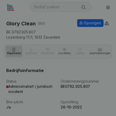
Glory Clean
Opvolgen
(BV)
BE 0792.925.807
Lozenberg 17/1,
1932
Zaventem
Algemeen
Bestuur
Structuur
Locaties
Tijdlijn
Jaar­rekeningen
Bedrijfsinformatie
Status
Ondernemingsnummer
Administratief / juridisch
BE0792.925.807
incident
Btw-plicht
Oprichting
Ja
26-10-2022