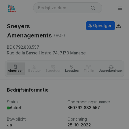
Sneyers
Opvolgen
Amenagements
(VOF)
BE 0792.833.557
Rue de la Basse Hestre 74,
7170
Manage
Algemeen
Bestuur
Structuur
Locaties
Tijdlijn
Jaar­rekeningen
Bedrijfsinformatie
Status
Ondernemingsnummer
Actief
BE0792.833.557
Btw-plicht
Oprichting
Ja
25-10-2022