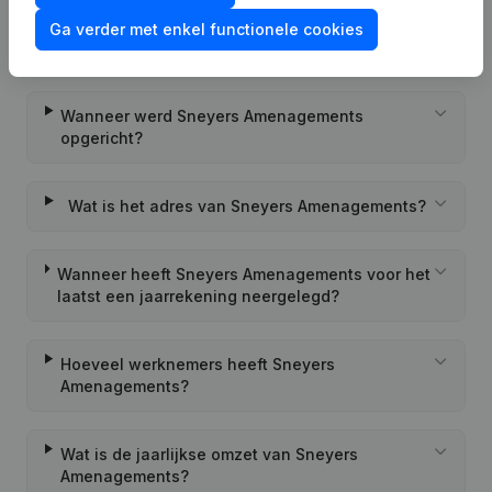
Wat is het PEPPOL ID van Sneyers
Ga verder met enkel functionele cookies
Amenagements?
Wanneer werd Sneyers Amenagements
opgericht?
Wat is het adres van Sneyers Amenagements?
Wanneer heeft Sneyers Amenagements voor het
laatst een jaarrekening neergelegd?
Hoeveel werknemers heeft Sneyers
Amenagements?
Wat is de jaarlijkse omzet van Sneyers
Amenagements?