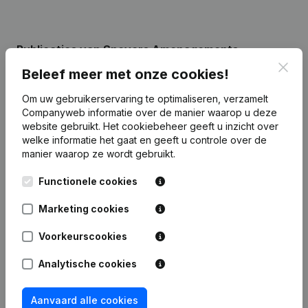
Publicaties
van Sneyers Amenagements
Clos
Beleef meer met onze cookies!
Datum
Publicatie
Om uw gebruikerservaring te optimaliseren, verzamelt
Companyweb informatie over de manier waarop u deze
Rubriek Oprichting (Nieuwe
website gebruikt.
Het cookiebeheer
geeft u inzicht over
27-10-2022
Rechtspersoon, Opening Bijkantoor,
welke informatie het gaat en geeft u controle over de
enz...)
(FR)
manier waarop ze wordt gebruikt.
Functionele cookies
Marketing cookies
Veelgestelde vragen
Voorkeurscookies
Analytische cookies
Wat is het btw-nummer van Sneyers
Amenagements?
Aanvaard alle cookies