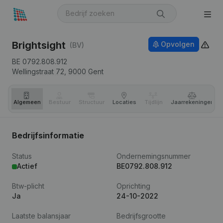
Brightsight
Opvolgen
(BV)
BE 0792.808.912
Wellingstraat 72,
9000
Gent
Algemeen
Bestuur
Structuur
Locaties
Tijdlijn
Jaar­rekeningen
Bedrijfsinformatie
Status
Ondernemingsnummer
Actief
BE0792.808.912
Btw-plicht
Oprichting
Ja
24-10-2022
Laatste balansjaar
Bedrijfsgrootte