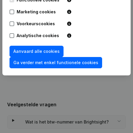
Marketing cookies
Publicaties
van Brightsight
Voorkeurscookies
Datum
Publicatie
Analytische cookies
06-02-2026
Maatschappelijke Zetel
Aanvaard alle cookies
Rubriek Oprichting (Nieuwe
Ga verder met enkel functionele cookies
26-10-2022
Rechtspersoon, Opening Bijkantoor,
enz...)
Veelgestelde vragen
Wat is het btw-nummer van Brightsight?