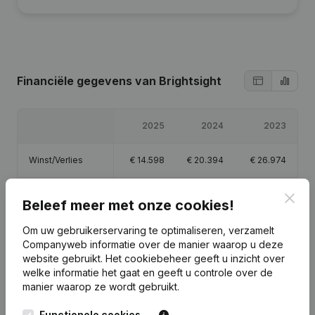
Financiële gegevens
van Brightsight
2025
2024
2023
Winst/Verlies
€
14.598
€
20.394
€
26.974
Eigen vermogen
€
34.966
€
27.868
€
22.474
Clos
Beleef meer met onze cookies!
Brutomarge
€
150.671
€
154.216
€
174.860
Om uw gebruikerservaring te optimaliseren, verzamelt
Companyweb informatie over de manier waarop u deze
website gebruikt.
Het cookiebeheer
geeft u inzicht over
Personeel
2,5
2,5
2,1
welke informatie het gaat en geeft u controle over de
manier waarop ze wordt gebruikt.
Functionele cookies