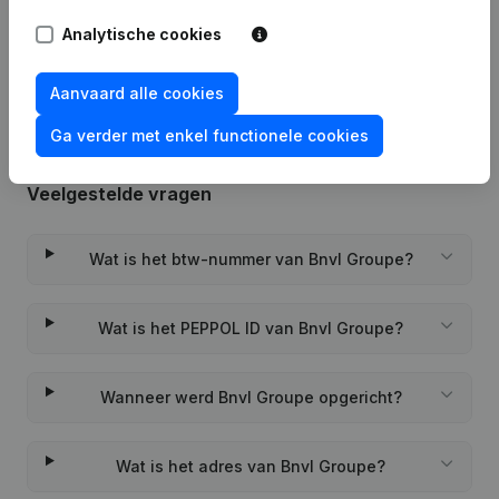
Rubriek Oprichting (Nieuwe
Analytische cookies
26-10-2022
Rechtspersoon, Opening Bijkantoor,
enz...)
(FR)
Aanvaard alle cookies
Ga verder met enkel functionele cookies
Veelgestelde vragen
Wat is het btw-nummer van Bnvl Groupe?
Wat is het PEPPOL ID van Bnvl Groupe?
Wanneer werd Bnvl Groupe opgericht?
Wat is het adres van Bnvl Groupe?