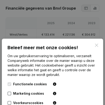
Financiële gegevens
van Bnvl Groupe
2025
2024
2023
Winst/Verlies
€
133.414
€
221.136
€
304.912
Clos
Eigen vermogen
€
683.462
€
550.048
€
328.912
Beleef meer met onze cookies!
Om uw gebruikerservaring te optimaliseren, verzamelt
Brutomarge
€
150.304
€
247.693
€
151.332
Companyweb informatie over de manier waarop u deze
website gebruikt.
Het cookiebeheer
geeft u inzicht over
welke informatie het gaat en geeft u controle over de
manier waarop ze wordt gebruikt.
Functionele cookies
Publicaties
van Bnvl Groupe
Marketing cookies
Datum
Publicatie
Voorkeurscookies