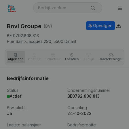
Bnvl Groupe
Opvolgen
(BV)
BE 0792.808.813
Rue Saint-Jacques 290,
5500
Dinant
Algemeen
Bestuur
Structuur
Locaties
Tijdlijn
Jaar­rekeningen
Bedrijfsinformatie
Status
Ondernemingsnummer
Actief
BE0792.808.813
Btw-plicht
Oprichting
Ja
24-10-2022
Laatste balansjaar
Bedrijfsgrootte