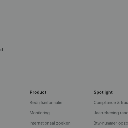
ad
Product
Spotlight
Bedrijfsinformatie
Compliance & fra
Monitoring
Jaarrekening raa
Internationaal zoeken
Btw-nummer opz