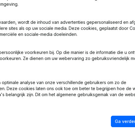
omgeving.
vaarden, wordt de inhoud van advertenties gepersonaliseerd en a
ndere sites als op uw sociale media. Deze cookies, geplaatst door
merciële en sociale-media doeleinden.
 - Benoemingen
soonlijke voorkeuren bij. Op die manier is de informatie die u on
 Zetel
oorkeuren. Ze dienen om uw webervaring zo gebruiksvriendelijk mo
 - Benoemingen
optimale analyse van onze verschillende gebruikers om zo de
ng (Nieuwe Rechtspersoon, Opening Bijkantoor, enz...)
en. Deze cookies laten ons ook toe om beter te begrijpen hoe de 
's belangrijk zijn. Dit om het algemene gebruiksgemak van de webs
Ga verder