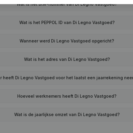
Wat is het btw-nummer van Di Legno Vastgoed?
Wat is het PEPPOL ID van Di Legno Vastgoed?
Wanneer werd Di Legno Vastgoed opgericht?
Wat is het adres van Di Legno Vastgoed?
 heeft Di Legno Vastgoed voor het laatst een jaarrekening ne
Hoeveel werknemers heeft Di Legno Vastgoed?
Wat is de jaarlijkse omzet van Di Legno Vastgoed?