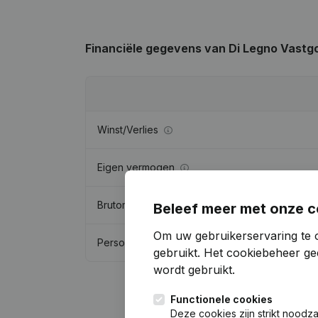
Financiële gegevens
van Di Legno Vastg
Winst/Verlies
Eigen vermogen
Brutomarge
Beleef meer met onze c
Om uw gebruikerservaring te 
Personeel
gebruikt.
Het cookiebeheer
gee
wordt gebruikt.
Functionele cookies
Deze cookies zijn strikt noodz