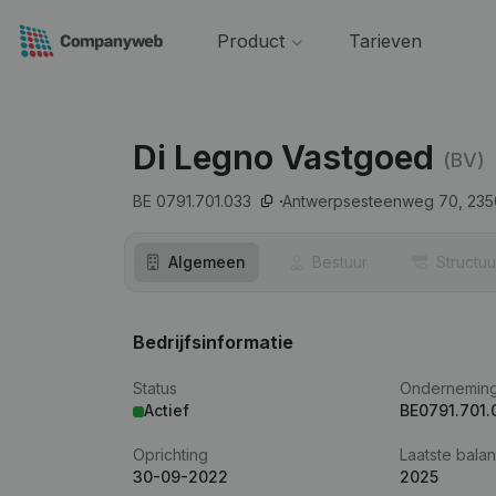
Product
Tarieven
Di Legno Vastgoed
(BV)
BE 0791.701.033
Antwerpsesteenweg 70,
235
Algemeen
Bestuur
Structuu
Bedrijfsinformatie
Status
Ondernemin
Actief
BE0791.701.
Oprichting
Laatste balan
30-09-2022
2025