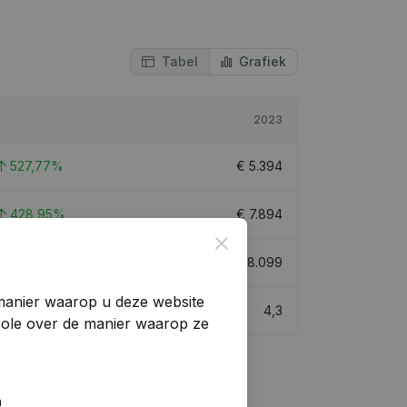
Tabel
Grafiek
2023
527,77%
€
5.394
428,95%
€
7.894
Close
40,68%
€
328.099
manier waarop u deze website
4,3
trole over de manier waarop ze
n