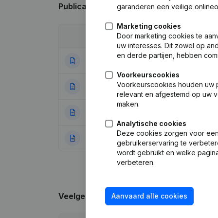
Publicaties
van Di Legno Vastgoed
garanderen een veilige online
Marketing cookies
Door marketing cookies te aan
Datum
Publicatie
uw interesses. Dit zowel op a
en derde partijen, hebben com
11-02-2026
Ontslagnemingen
Voorkeurscookies
Voorkeurscookies houden uw per
03-07-2024
Maatschappelijke
relevant en afgestemd op uw v
maken.
03-07-2023
Ontslagnemingen
Analytische cookies
Deze cookies zorgen voor een 
04-10-2022
Rubriek Oprichti
gebruikerservaring te verbeter
wordt gebruikt en welke pagina
verbeteren.
Veelgestelde vragen
Aanvaard alle cookies