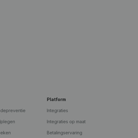
Platform
udepreventie
Integraties
dplegen
Integraties op maat
oeken
Betalingservaring