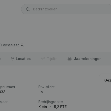
0
Vosselaar
r
Locaties
Tijdlijn
Jaar­rekeningen
Gez
gsnummer
Btw-plicht
033
Ja
sjaar
Bedrijfsgrootte
Klein
5,2 FTE