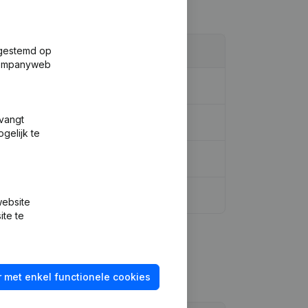
fgestemd op
 Companyweb
tvangt
gelijk te
website
ite te
 met enkel functionele cookies