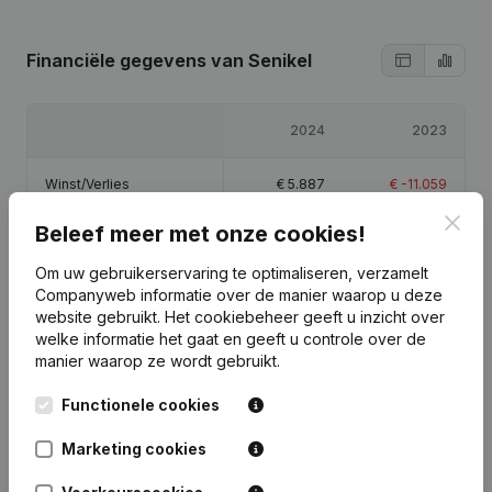
Financiële gegevens
van Senikel
2024
2023
Winst/Verlies
€
5.887
€
-11.059
Clos
Beleef meer met onze cookies!
Eigen vermogen
€
-2.672
€
-8.559
Om uw gebruikerservaring te optimaliseren, verzamelt
Brutomarge
€
8.531
€
-6.666
Companyweb informatie over de manier waarop u deze
website gebruikt.
Het cookiebeheer
geeft u inzicht over
welke informatie het gaat en geeft u controle over de
manier waarop ze wordt gebruikt.
Functionele cookies
Publicaties
van Senikel
Marketing cookies
Datum
Publicatie