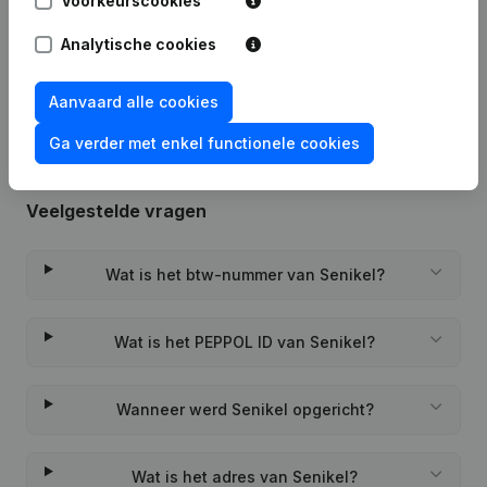
Voorkeurscookies
Analytische cookies
Rubriek Oprichting (Nieuwe
04-10-2022
Rechtspersoon, Opening Bijkantoor,
enz...)
(FR)
Aanvaard alle cookies
Ga verder met enkel functionele cookies
Veelgestelde vragen
Wat is het btw-nummer van Senikel?
Wat is het PEPPOL ID van Senikel?
Wanneer werd Senikel opgericht?
Wat is het adres van Senikel?