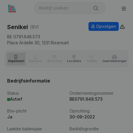
Senikel
Opvolgen
(BV)
BE 0791.648.573
Place Ardelle 30,
1331
Rixensart
Algemeen
Bestuur
Structuur
Locaties
Tijdlijn
Jaar­rekeningen
Bedrijfsinformatie
Status
Ondernemingsnummer
Actief
BE0791.648.573
Btw-plicht
Oprichting
Ja
30-09-2022
Laatste balansjaar
Bedrijfsgrootte