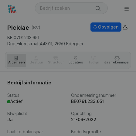
Picidae
Opvolgen
(BV)
BE 0791.233.651
Drie Eikenstraat 443/11,
2650
Edegem
Algemeen
Bestuur
Structuur
Locaties
Tijdlijn
Jaar­rekeningen
Bedrijfsinformatie
Status
Ondernemingsnummer
Actief
BE0791.233.651
Btw-plicht
Oprichting
Ja
21-09-2022
Laatste balansjaar
Bedrijfsgrootte