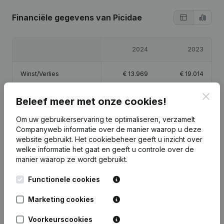
Financiële gegevens
van Picidae
2024
2023
Winst/Verlies
€
13.969
€
19.014
Clos
Eigen vermogen
€
71.350
€
58.214
Beleef meer met onze cookies!
Om uw gebruikerservaring te optimaliseren, verzamelt
Brutomarge
€
35.491
€
49.387
Companyweb informatie over de manier waarop u deze
website gebruikt.
Het cookiebeheer
geeft u inzicht over
welke informatie het gaat en geeft u controle over de
manier waarop ze wordt gebruikt.
Functionele cookies
Publicaties
van Picidae
Marketing cookies
Datum
Publicatie
Voorkeurscookies