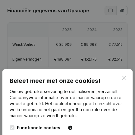
Financiële gegevens
van Upscape
2025
2024
2023
Winst/Verlies
€
35.909
€
69.663
€
77.512
Eigen vermogen
€
188.084
€
152.175
€
82.512
Brutomarge
€
108.234
€
98.653
€
105.222
Clos
Beleef meer met onze cookies!
Om uw gebruikerservaring te optimaliseren, verzamelt
Companyweb informatie over de manier waarop u deze
website gebruikt.
Het cookiebeheer
geeft u inzicht over
Publicaties
van Upscape
welke informatie het gaat en geeft u controle over de
manier waarop ze wordt gebruikt.
Functionele cookies
Datum
Publicatie