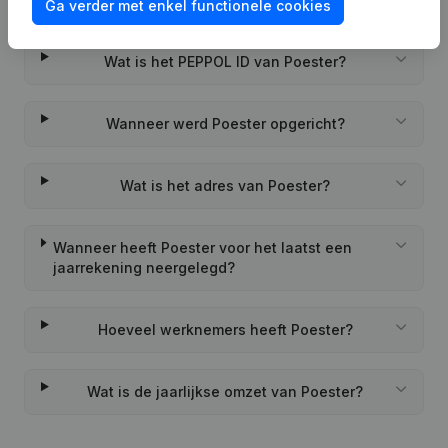
Ga verder met enkel functionele cookies
Wat is het PEPPOL ID van Poester?
Wanneer werd Poester opgericht?
Wat is het adres van Poester?
Wanneer heeft Poester voor het laatst een
jaarrekening neergelegd?
Hoeveel werknemers heeft Poester?
Wat is de jaarlijkse omzet van Poester?