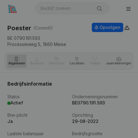
Poester
Opvolgen
(CommV)
BE 0790.191.593
Processieweg 5,
1860
Meise
Algemeen
Bestuur
Structuur
Locaties
Tijdlijn
Jaar­rekeningen
Bedrijfsinformatie
Status
Ondernemingsnummer
Actief
BE0790.191.593
Btw-plicht
Oprichting
Ja
29-08-2022
Laatste balansjaar
Bedrijfsgrootte