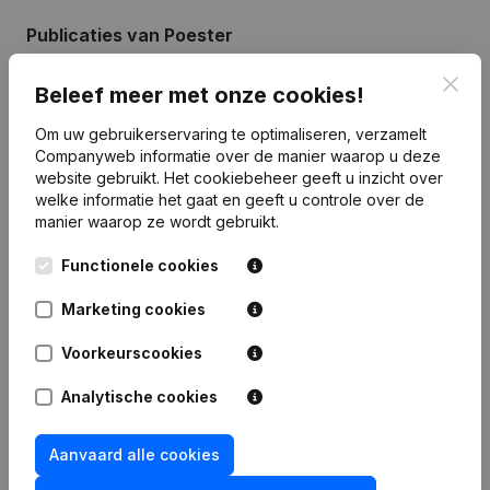
Publicaties
van Poester
Clos
Beleef meer met onze cookies!
Datum
Publicatie
Om uw gebruikerservaring te optimaliseren, verzamelt
Companyweb informatie over de manier waarop u deze
22-10-2024
Maatschappelijke Zetel
website gebruikt.
Het cookiebeheer
geeft u inzicht over
welke informatie het gaat en geeft u controle over de
24-07-2023
Maatschappelijke Zetel
manier waarop ze wordt gebruikt.
Rubriek Oprichting (Nieuwe
Functionele cookies
31-08-2022
Rechtspersoon, Opening Bijkantoor,
enz...)
Marketing cookies
Voorkeurscookies
Analytische cookies
Veelgestelde vragen
Aanvaard alle cookies
Wat is het btw-nummer van Poester?