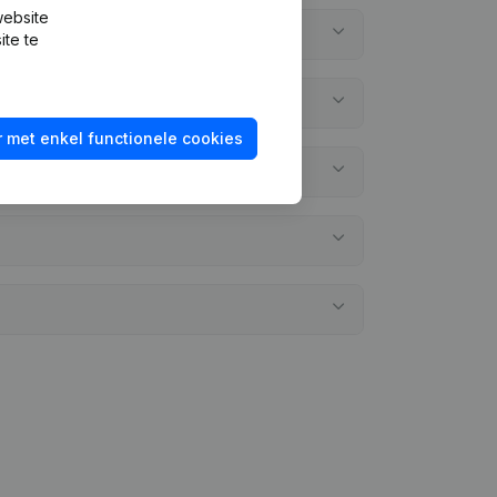
website
ite te
 met enkel functionele cookies
gd?