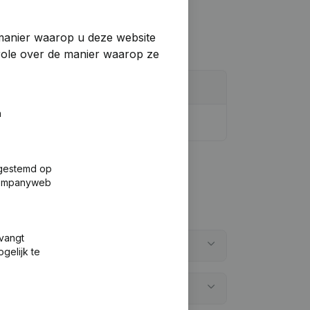
manier waarop u deze website
trole over de manier waarop ze
n
fgestemd op
 Companyweb
tvangt
gelijk te