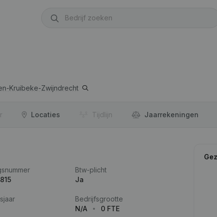
en-Kruibeke-Zwijndrecht
r
Locaties
Tijdlijn
Jaar­rekeningen
Gez
gsnummer
Btw-plicht
815
Ja
sjaar
Bedrijfsgrootte
N/A
0 FTE