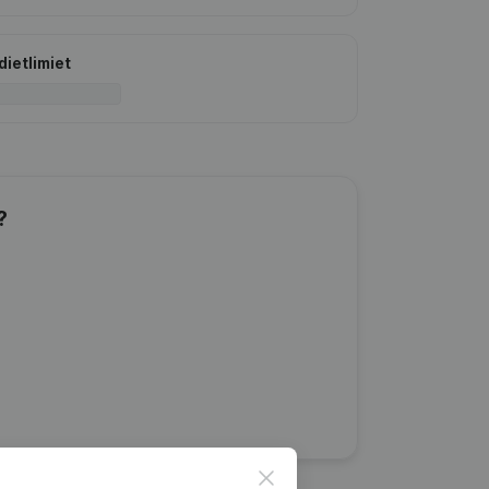
dietlimiet
?
Close