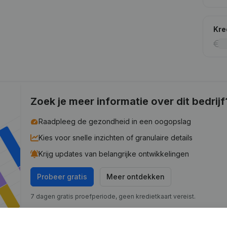
Kre
Zoek je meer informatie over dit bedrijf
Raadpleeg de gezondheid in een oogopslag
Kies voor snelle inzichten of granulaire details
Krijg updates van belangrijke ontwikkelingen
Probeer gratis
Meer ontdekken
7 dagen gratis proefperiode, geen kredietkaart vereist.