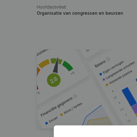
Hoofdactiviteit
Organisatie van congressen en beurzen