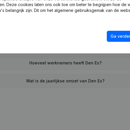
en. Deze cookies laten ons ook toe om beter te begrijpen hoe de 
Wanneer werd Den Es opgericht?
's belangrijk zijn. Dit om het algemene gebruiksgemak van de webs
Wat is het adres van Den Es?
Ga verder
anneer heeft Den Es voor het laatst een jaarrekening neergele
Hoeveel werknemers heeft Den Es?
Wat is de jaarlijkse omzet van Den Es?