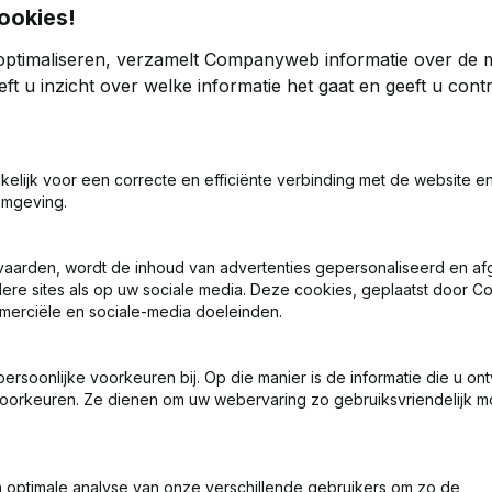
ookies!
optimaliseren, verzamelt Companyweb informatie over de 
ft u inzicht over welke informatie het gaat en geeft u con
akelijk voor een correcte en efficiënte verbinding met de website e
ng (Nieuwe Rechtspersoon, Opening Bijkantoor, enz...)
omgeving.
vaarden, wordt de inhoud van advertenties gepersonaliseerd en a
ndere sites als op uw sociale media. Deze cookies, geplaatst door
merciële en sociale-media doeleinden.
soonlijke voorkeuren bij. Op die manier is de informatie die u on
Wat is het btw-nummer van Den Es?
oorkeuren. Ze dienen om uw webervaring zo gebruiksvriendelijk mo
Wat is het PEPPOL ID van Den Es?
optimale analyse van onze verschillende gebruikers om zo de