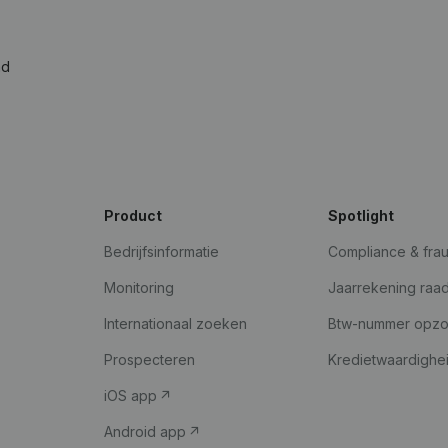
ad
Product
Spotlight
Bedrijfsinformatie
Compliance & fra
Monitoring
Jaarrekening raa
Internationaal zoeken
Btw-nummer opz
Prospecteren
Kredietwaardighe
iOS app
Android app