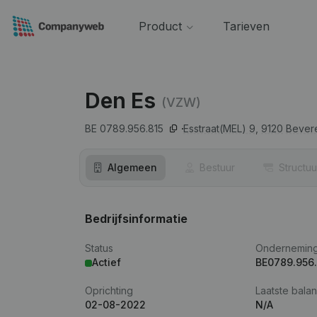
Product
Tarieven
Den Es
(VZW)
BE 0789.956.815
Esstraat(MEL) 9,
9120
Bever
Algemeen
Bestuur
Structuu
Bedrijfsinformatie
Status
Ondernemin
Actief
BE0789.956.
Oprichting
Laatste balan
02-08-2022
N/A