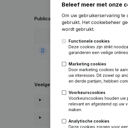
Beleef meer met onze c
Om uw gebruikerservaring te 
Publicaties
van Den Es
gebruikt.
Het cookiebeheer
gee
wordt gebruikt.
Datum
Publicatie
Functionele cookies
Deze cookies zijn strikt noodz
05-09-2022
Rubriek Oprichti
garanderen een veilige online
Marketing cookies
Door marketing cookies te aan
uw interesses. Dit zowel op a
en derde partijen, hebben com
Veelgestelde vragen
Voorkeurscookies
Voorkeurscookies houden uw per
relevant en afgestemd op uw v
maken.
Analytische cookies
Deze cookies zorgen voor een 