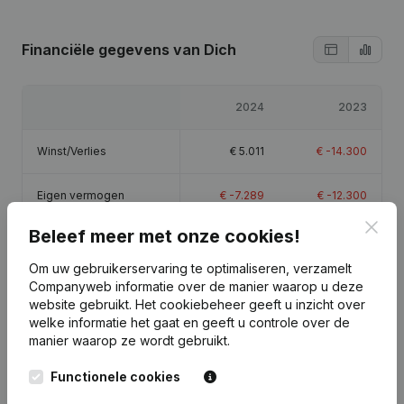
Financiële gegevens
van Dich
2024
2023
Winst/Verlies
€
5.011
€
-14.300
Eigen vermogen
€
-7.289
€
-12.300
Clos
Beleef meer met onze cookies!
Brutomarge
€
45.978
€
28.326
Om uw gebruikerservaring te optimaliseren, verzamelt
Personeel
0,7
0,5
Companyweb informatie over de manier waarop u deze
website gebruikt.
Het cookiebeheer
geeft u inzicht over
welke informatie het gaat en geeft u controle over de
manier waarop ze wordt gebruikt.
Functionele cookies
Publicaties
van Dich