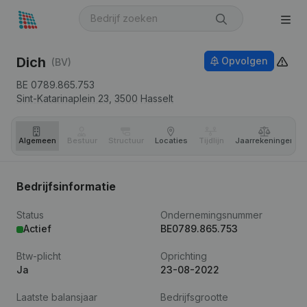
Dich
Opvolgen
(BV)
BE 0789.865.753
Sint-Katarinaplein 23,
3500
Hasselt
Algemeen
Bestuur
Structuur
Locaties
Tijdlijn
Jaar­rekeningen
Bedrijfsinformatie
Status
Ondernemingsnummer
Actief
BE0789.865.753
Btw-plicht
Oprichting
Ja
23-08-2022
Laatste balansjaar
Bedrijfsgrootte