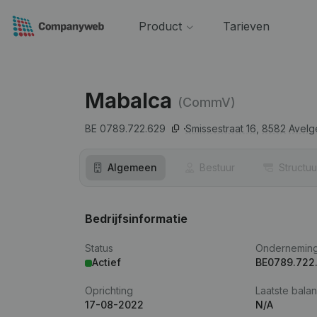
Product
Tarieven
Mabalca
(CommV)
BE 0789.722.629
Smissestraat 16,
8582
Avel
Algemeen
Bestuur
Structuu
Bedrijfsinformatie
Status
Ondernemin
Actief
BE0789.722
Oprichting
Laatste balan
17-08-2022
N/A