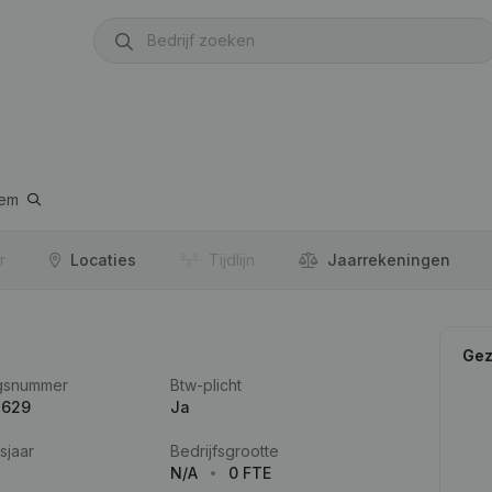
gem
r
Locaties
Tijdlijn
Jaar­rekeningen
Gez
gsnummer
Btw-plicht
.629
Ja
sjaar
Bedrijfsgrootte
N/A
0 FTE