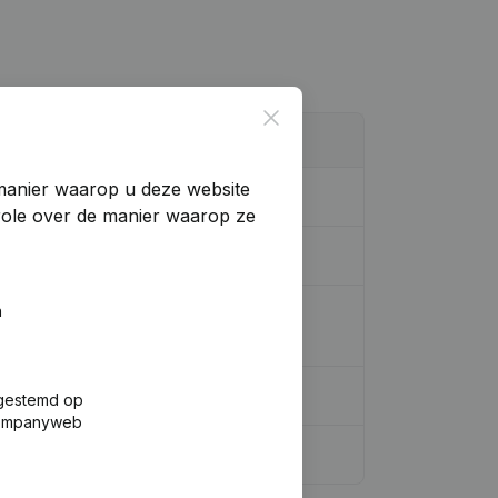
Close
manier waarop u deze website
, enz...)
trole over de manier waarop ze
n
cturering (Fusie, Splitsing,
acht Vermogen, enz...)
fgestemd op
 Companyweb
Coördinatie, Overige Wijzigingen, …)