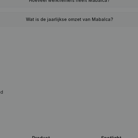
Hoeveel werknemers heeft Mabalca?
Wat is de jaarlijkse omzet van Mabalca?
ad
Product
Spotlight