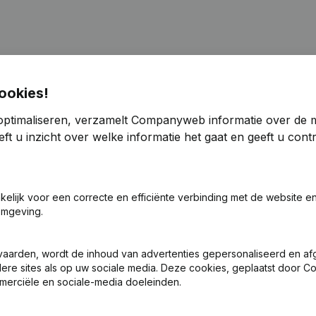
ookies!
optimaliseren, verzamelt Companyweb informatie over de 
en - Rubriek Herstructurering (Fusie, Splitsing, Overdracht Vermogen
ft u inzicht over welke informatie het gaat en geeft u con
urering (Fusie, Splitsing, Overdracht Vermogen, enz...)
akelijk voor een correcte en efficiënte verbinding met de website e
en (Vertaling, Coördinatie, Overige Wijzigingen, …) - Rubriek Herstru
omgeving.
gen, enz...)
- Benoemingen - Rubriek Herstructurering (Fusie, Splitsing, Overdr
vaarden, wordt de inhoud van advertenties gepersonaliseerd en a
ndere sites als op uw sociale media. Deze cookies, geplaatst door
merciële en sociale-media doeleinden.
- Ontslagnemingen - Benoemingen - Boekjaar - Statuten (Vertaling, 