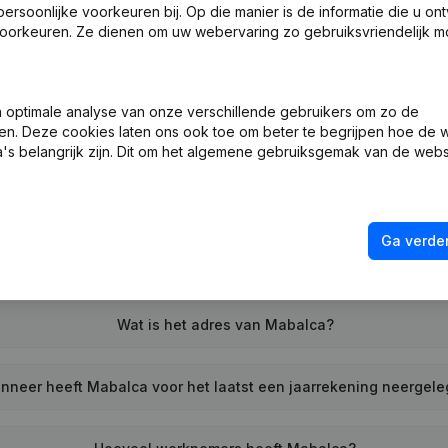
soonlijke voorkeuren bij. Op die manier is de informatie die u on
oorkeuren. Ze dienen om uw webervaring zo gebruiksvriendelijk mo
optimale analyse van onze verschillende gebruikers om zo de
en. Deze cookies laten ons ook toe om beter te begrijpen hoe de 
Wat is het btw-nummer van Mabalca?
's belangrijk zijn. Dit om het algemene gebruiksgemak van de webs
Wat is het PEPPOL ID van Mabalca?
Ga verder
Wanneer werd Mabalca opgericht?
Wat is het adres van Mabalca?
nneer heeft Mabalca voor het laatst een jaarrekening neergel