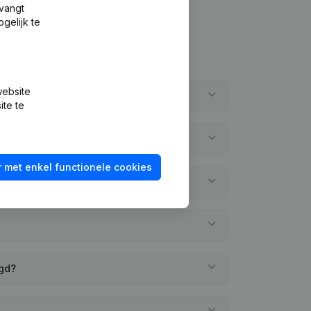
tvangt
gelijk te
website
ite te
 met enkel functionele cookies
egd?