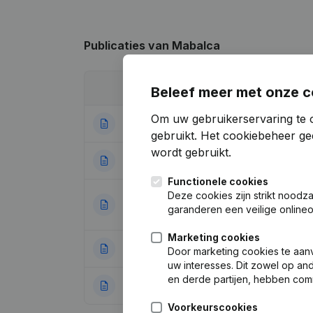
Publicaties
van Mabalca
Datum
Publicatie
Beleef meer met onze c
Om uw gebruikerservaring te 
17-03-2025
Kapitaal - Aandel
gebruikt.
Het cookiebeheer
gee
wordt gebruikt.
13-11-2024
Rubriek Herstruct
Functionele cookies
Deze cookies zijn strikt noodz
Benaming - Statut
19-09-2023
garanderen een veilige online
Overdracht Vermo
Marketing cookies
28-06-2023
Ontslagnemingen 
Door marketing cookies te aan
uw interesses. Dit zowel op a
en derde partijen, hebben com
20-12-2022
Benaming - Doel 
Voorkeurscookies