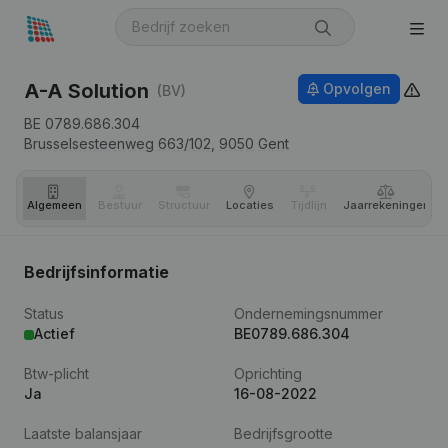
A-A Solution
Opvolgen
(BV)
BE 0789.686.304
Brusselsesteenweg 663/102,
9050
Gent
Algemeen
Bestuur
Structuur
Locaties
Tijdlijn
Jaar­rekeningen
Bedrijfsinformatie
Status
Ondernemingsnummer
Actief
BE0789.686.304
Btw-plicht
Oprichting
Ja
16-08-2022
Laatste balansjaar
Bedrijfsgrootte