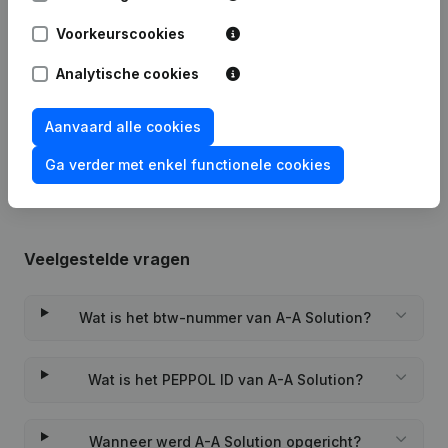
Datum
Publicatie
Voorkeurscookies
22-08-2024
Maatschappelijke Zetel
Analytische cookies
Rubriek Oprichting (Nieuwe
Aanvaard alle cookies
18-08-2022
Rechtspersoon, Opening Bijkantoor,
enz...)
Ga verder met enkel functionele cookies
Veelgestelde vragen
Wat is het btw-nummer van A-A Solution?
Wat is het PEPPOL ID van A-A Solution?
Wanneer werd A-A Solution opgericht?