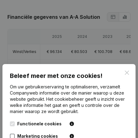
Financiële gegevens
van A-A Solution
2025
2024
2023
2022
Winst/Verlies
€
96.134
€
80.503
€
100.708
€
68.696
Eigen
€
2.809
€
250.775
€
170.271
€
70.396
Clos
vermogen
Beleef meer met onze cookies!
Om uw gebruikerservaring te optimaliseren, verzamelt
Brutomarge
€
143.886
€
117.645
€
132.458
€
88.285
Companyweb informatie over de manier waarop u deze
website gebruikt.
Het cookiebeheer
geeft u inzicht over
welke informatie het gaat en geeft u controle over de
manier waarop ze wordt gebruikt.
Publicaties
van A-A Solution
Functionele cookies
Marketing cookies