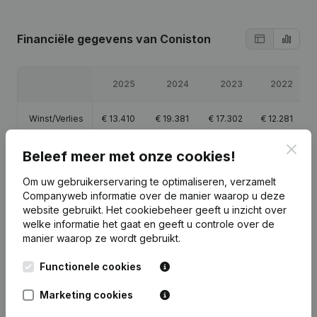
Financiële gegevens
van Coniston
2025
2024
2023
2022
Winst/Verlies
€
13.410
€
19.381
€
17.302
€
12.281
Clos
Beleef meer met onze cookies!
Eigen
€
16.410
€
51.963
€
32.582
€
15.281
vermogen
Om uw gebruikerservaring te optimaliseren, verzamelt
Companyweb informatie over de manier waarop u deze
Brutomarge
€
21.269
€
26.838
€
39.359
€
19.410
website gebruikt.
Het cookiebeheer
geeft u inzicht over
welke informatie het gaat en geeft u controle over de
manier waarop ze wordt gebruikt.
Functionele cookies
Publicaties
van Coniston
Marketing cookies