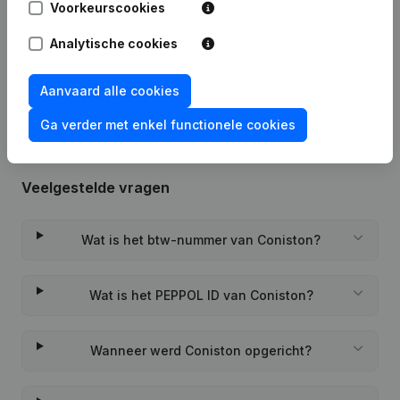
Voorkeurscookies
Datum
Publicatie
Analytische cookies
Rubriek Oprichting (Nieuwe
16-08-2022
Rechtspersoon, Opening Bijkantoor,
enz...)
Aanvaard alle cookies
Ga verder met enkel functionele cookies
Veelgestelde vragen
Wat is het btw-nummer van Coniston?
Wat is het PEPPOL ID van Coniston?
Wanneer werd Coniston opgericht?