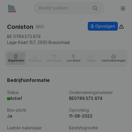
Coniston
Opvolgen
(BV)
BE 0789.572.674
Lage Kaart 157,
2930
Brasschaat
Algemeen
Bestuur
Structuur
Locaties
Tijdlijn
Jaar­rekeningen
Bedrijfsinformatie
Status
Ondernemingsnummer
Actief
BE0789.572.674
Btw-plicht
Oprichting
Ja
11-08-2022
Laatste balansjaar
Bedrijfsgrootte