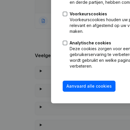
en derde partijen, hebben com
Datum
Publicatie
Voorkeurscookies
Voorkeurscookies houden uw per
11-08-2022
Rubriek Oprichti
relevant en afgestemd op uw v
maken.
Analytische cookies
Deze cookies zorgen voor een 
gebruikerservaring te verbeter
Veelgestelde vragen
wordt gebruikt en welke pagina
verbeteren.
Aanvaard alle cookies