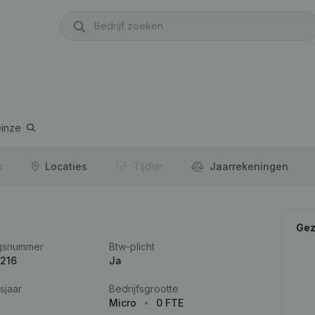
inze
r
Locaties
Tijdlijn
Jaar­rekeningen
Gez
gsnummer
Btw-plicht
.216
Ja
sjaar
Bedrijfsgrootte
Micro
0 FTE