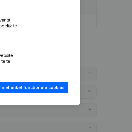
tvangt
gelijk te
website
ite te
 met enkel functionele cookies