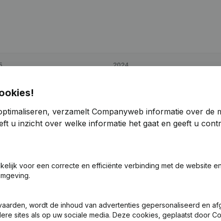
5
2024
4
680,2%
€
21.944
-17,2%
ookies!
optimaliseren, verzamelt Companyweb informatie over de 
4
198,28%
€
58.067
60,75%
ft u inzicht over welke informatie het gaat en geeft u con
4
724,35%
€
27.631
-17,18%
akelijk voor een correcte en efficiënte verbinding met de website e
omgeving.
vaarden, wordt de inhoud van advertenties gepersonaliseerd en a
ndere sites als op uw sociale media. Deze cookies, geplaatst door