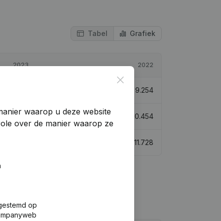
Tabel
Grafiek
2023
2022
Close
€
26.502
186,4%
€
9.254
manier waarop u deze website
€
36.123
245,55%
€
10.454
trole over de manier waarop ze
€
33.361
184,46%
€
11.728
n
fgestemd op
 Companyweb