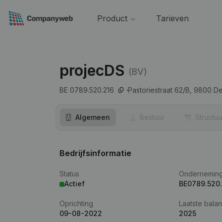
Product
Tarieven
projecDS
(BV)
BE 0789.520.216
Pastoriestraat 62/B,
9800
De
Algemeen
Bestuur
Structuu
Bedrijfsinformatie
Status
Ondernemin
Actief
BE0789.520
Oprichting
Laatste balan
09-08-2022
2025