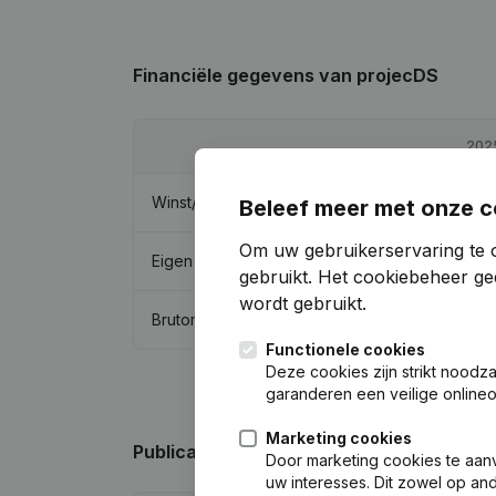
Financiële gegevens
van projecDS
202
Winst/Verlies
€
171.20
Beleef meer met onze c
Om uw gebruikerservaring te 
Eigen vermogen
€
173.20
gebruikt.
Het cookiebeheer
gee
wordt gebruikt.
Brutomarge
€
227.77
Functionele cookies
Deze cookies zijn strikt noodz
garanderen een veilige online
Marketing cookies
Publicaties
van projecDS
Door marketing cookies te aan
uw interesses. Dit zowel op a