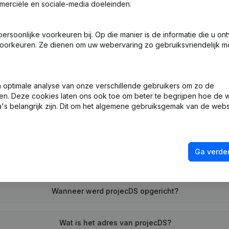
merciële en sociale-media doeleinden.
soonlijke voorkeuren bij. Op die manier is de informatie die u on
ng (Nieuwe Rechtspersoon, Opening Bijkantoor, enz...)
oorkeuren. Ze dienen om uw webervaring zo gebruiksvriendelijk mo
optimale analyse van onze verschillende gebruikers om zo de
en. Deze cookies laten ons ook toe om beter te begrijpen hoe de 
's belangrijk zijn. Dit om het algemene gebruiksgemak van de webs
Wat is het btw-nummer van projecDS?
Ga verder
Wat is het PEPPOL ID van projecDS?
Wanneer werd projecDS opgericht?
Wat is het adres van projecDS?