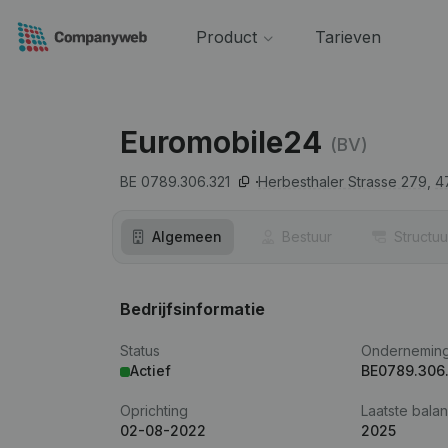
Product
Tarieven
Euromobile24
(BV)
BE 0789.306.321
Herbesthaler Strasse 279,
4
Algemeen
Bestuur
Structuu
Bedrijfsinformatie
Status
Ondernemin
Actief
BE0789.306
Oprichting
Laatste balan
02-08-2022
2025