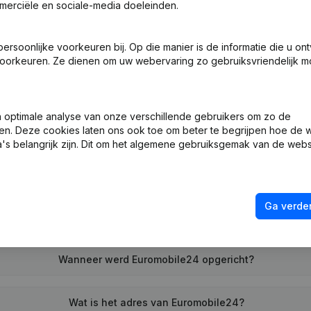
merciële en sociale-media doeleinden.
soonlijke voorkeuren bij. Op die manier is de informatie die u on
 (Neue Rechtsperson, Eroeffnung Filiale, Usw)
(DE)
oorkeuren. Ze dienen om uw webervaring zo gebruiksvriendelijk mo
optimale analyse van onze verschillende gebruikers om zo de
en. Deze cookies laten ons ook toe om beter te begrijpen hoe de 
's belangrijk zijn. Dit om het algemene gebruiksgemak van de webs
Wat is het btw-nummer van Euromobile24?
Ga verder
Wat is het PEPPOL ID van Euromobile24?
Wanneer werd Euromobile24 opgericht?
Wat is het adres van Euromobile24?