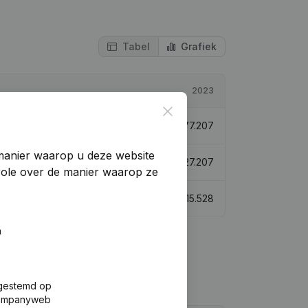
Tabel
Grafiek
2023
Close
-18,16%
€
77.207
manier waarop u deze website
49,02%
€
127.207
trole over de manier waarop ze
-15,71%
€
115.528
n
fgestemd op
 Companyweb