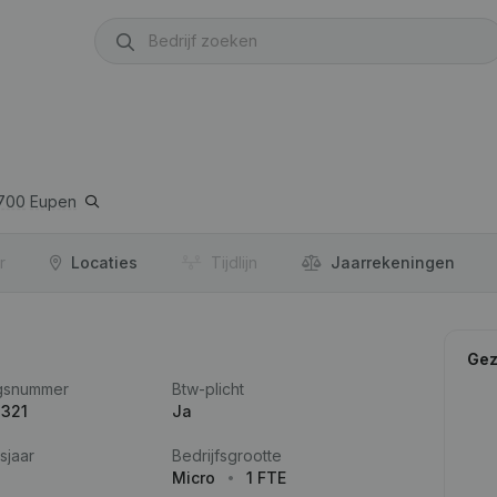
700
Eupen
r
Locaties
Tijdlijn
Jaar­rekeningen
Gez
gsnummer
Btw-plicht
.321
Ja
sjaar
Bedrijfsgrootte
Micro
1 FTE