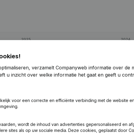
2025
2024
€
137.333
117,35%
€
63.186
ookies!
optimaliseren, verzamelt Companyweb informatie over de 
€
326.034
72%
€
189.560
ft u inzicht over welke informatie het gaat en geeft u con
€
222.682
128,68%
€
97.377
akelijk voor een correcte en efficiënte verbinding met de website e
omgeving.
vaarden, wordt de inhoud van advertenties gepersonaliseerd en a
ndere sites als op uw sociale media. Deze cookies, geplaatst door