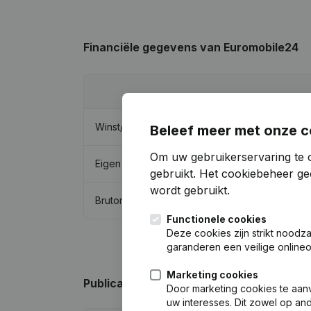
Financiële gegevens
van Euromobile24
Winst/Verlies
Beleef meer met onze c
Om uw gebruikerservaring te 
Eigen vermogen
gebruikt.
Het cookiebeheer
gee
wordt gebruikt.
Brutomarge
Functionele cookies
Deze cookies zijn strikt noodz
garanderen een veilige online
Marketing cookies
Publicaties
van Euromobile24
Door marketing cookies te aan
uw interesses. Dit zowel op a