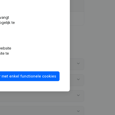
tvangt
gelijk te
website
ite te
 met enkel functionele cookies