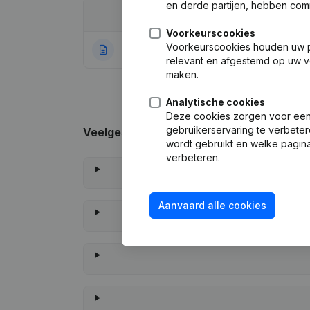
en derde partijen, hebben com
Datum
Publicatie
Voorkeurscookies
Voorkeurscookies houden uw per
04-08-2022
Rubrik Gruendung
relevant en afgestemd op uw v
maken.
Analytische cookies
Deze cookies zorgen voor een 
gebruikerservaring te verbeter
Veelgestelde vragen
wordt gebruikt en welke pagina
verbeteren.
Aanvaard alle cookies