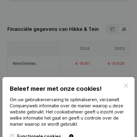
Financiële gegevens
van Hikke & Tein
2024
2023
Winst/Verlies
€
-8.551
€
-51.629
Eigen vermogen
€
-35.180
€
-26.629
Clos
Beleef meer met onze cookies!
Brutomarge
€
14.651
€
-17.879
Om uw gebruikerservaring te optimaliseren, verzamelt
Companyweb informatie over de manier waarop u deze
website gebruikt.
Het cookiebeheer
geeft u inzicht over
welke informatie het gaat en geeft u controle over de
manier waarop ze wordt gebruikt.
Publicaties
van Hikke & Tein
Functionele cookies