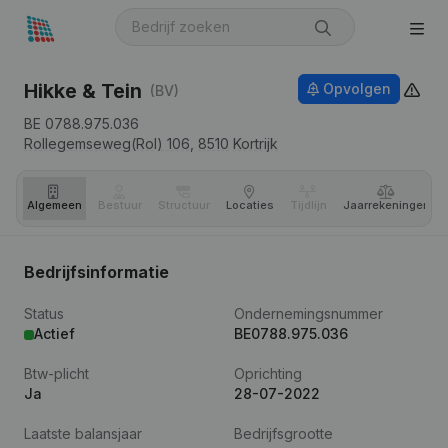
Hikke & Tein
Opvolgen
(BV)
BE 0788.975.036
Rollegemseweg(Rol) 106,
8510
Kortrijk
Algemeen
Bestuur
Structuur
Locaties
Tijdlijn
Jaar­rekeningen
Bedrijfsinformatie
Status
Ondernemingsnummer
Actief
BE0788.975.036
Btw-plicht
Oprichting
Ja
28-07-2022
Laatste balansjaar
Bedrijfsgrootte