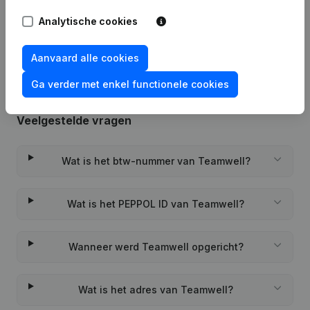
Rubriek Oprichting (Nieuwe
Analytische cookies
29-07-2022
Rechtspersoon, Opening Bijkantoor,
enz...)
(FR)
Aanvaard alle cookies
Ga verder met enkel functionele cookies
Veelgestelde vragen
Wat is het btw-nummer van Teamwell?
Wat is het PEPPOL ID van Teamwell?
Wanneer werd Teamwell opgericht?
Wat is het adres van Teamwell?