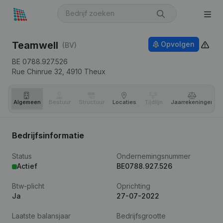
Teamwell
Opvolgen
(BV)
BE 0788.927.526
Rue Chinrue 32,
4910
Theux
Algemeen
Bestuur
Structuur
Locaties
Tijdlijn
Jaar­rekeningen
Bedrijfsinformatie
Status
Ondernemingsnummer
Actief
BE0788.927.526
Btw-plicht
Oprichting
Ja
27-07-2022
Laatste balansjaar
Bedrijfsgrootte