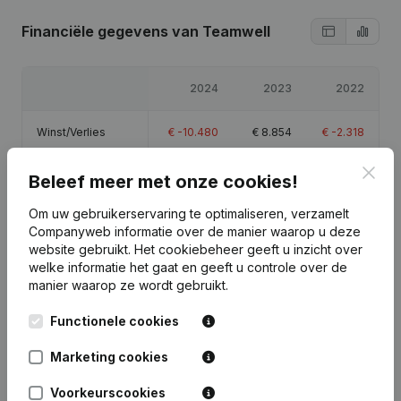
Financiële gegevens
van Teamwell
2024
2023
2022
Winst/Verlies
€
-10.480
€
8.854
€
-2.318
Clos
Eigen vermogen
€
8.056
€
18.536
€
9.682
Beleef meer met onze cookies!
Om uw gebruikerservaring te optimaliseren, verzamelt
Brutomarge
€
-9.894
€
8.738
€
-1.270
Companyweb informatie over de manier waarop u deze
website gebruikt.
Het cookiebeheer
geeft u inzicht over
welke informatie het gaat en geeft u controle over de
manier waarop ze wordt gebruikt.
Functionele cookies
Publicaties
van Teamwell
Marketing cookies
Datum
Publicatie
Voorkeurscookies