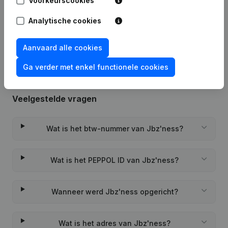
Voorkeurscookies
Analytische cookies
Rubriek Oprichting (Nieuwe
28-07-2022
Rechtspersoon, Opening Bijkantoor,
enz...)
(FR)
Aanvaard alle cookies
Ga verder met enkel functionele cookies
Veelgestelde vragen
Wat is het btw-nummer van Jbz'ness?
Wat is het PEPPOL ID van Jbz'ness?
Wanneer werd Jbz'ness opgericht?
Wat is het adres van Jbz'ness?