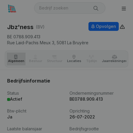
Jbz'ness
Opvolgen
(BV)
BE 0788.909.413
Rue Laid-Pachis Meux 3,
5081
La Bruyère
Algemeen
Bestuur
Structuur
Locaties
Tijdlijn
Jaar­rekeningen
Bedrijfsinformatie
Status
Ondernemingsnummer
Actief
BE0788.909.413
Btw-plicht
Oprichting
Ja
26-07-2022
Laatste balansjaar
Bedrijfsgrootte