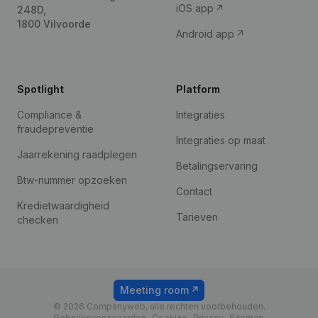
iOS app
248D,
1800 Vilvoorde
Android app
Spotlight
Platform
Compliance &
Integraties
fraudepreventie
Integraties op maat
Jaarrekening raadplegen
Betalingservaring
Btw-nummer opzoeken
Contact
Kredietwaardigheid
Tarieven
checken
Meeting room
© 2026 Companyweb, alle rechten voorbehouden.
Gebruiksvoorwaarden
Cookies
Privacy
Sitemap