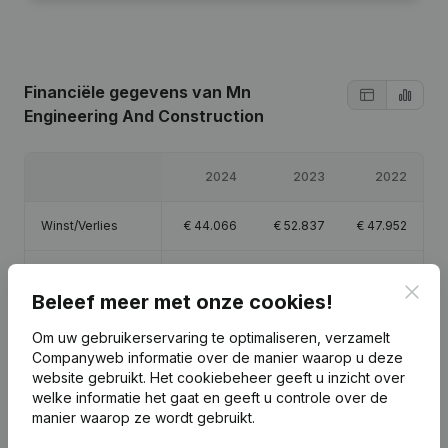
Financiële gegevens
van Mn
Engineering And Construction
2024
2023
2022
Winst/Verlies
€
44.066
€
52.837
€
47.952
Eigen vermogen
€
147.356
€
103.290
€
50.452
Clos
Beleef meer met onze cookies!
Brutomarge
€
89.715
€
77.509
€
60.255
Om uw gebruikerservaring te optimaliseren, verzamelt
Companyweb informatie over de manier waarop u deze
website gebruikt.
Het cookiebeheer
geeft u inzicht over
welke informatie het gaat en geeft u controle over de
manier waarop ze wordt gebruikt.
Publicaties
van Mn Engineering And Construction