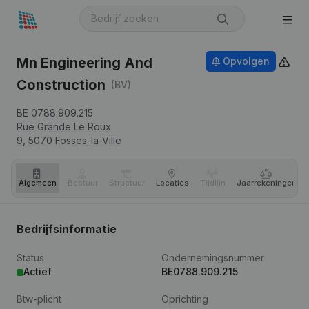
Mn Engineering And
Opvolgen
Construction
(BV)
BE 0788.909.215
Rue Grande Le Roux
9,
5070
Fosses-la-Ville
Algemeen
Bestuur
Structuur
Locaties
Tijdlijn
Jaar­rekeningen
Bedrijfsinformatie
Status
Ondernemingsnummer
Actief
BE0788.909.215
Btw-plicht
Oprichting