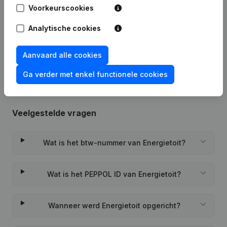
Voorkeurscookies
Datum
Publicatie
Analytische cookies
Rubriek Oprichting (Nieuwe
22-07-2022
Rechtspersoon, Opening Bijkantoor,
enz...)
(FR)
Aanvaard alle cookies
Ga verder met enkel functionele cookies
Veelgestelde vragen
Wat is het btw-nummer van Energietoit?
Wat is het PEPPOL ID van Energietoit?
Wanneer werd Energietoit opgericht?