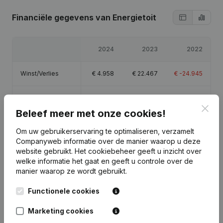
Financiële gegevens
van Energietoit
2024
2023
2022
Winst/Verlies
€
4.958
€
22.467
€
-24.945
Eigen vermogen
€
5.480
€
522
€
-21.945
Clos
Beleef meer met onze cookies!
Brutomarge
€
87.741
€
102.749
€
4.463
Om uw gebruikerservaring te optimaliseren, verzamelt
Companyweb informatie over de manier waarop u deze
Personeel
1,5
1,3
website gebruikt.
Het cookiebeheer
geeft u inzicht over
welke informatie het gaat en geeft u controle over de
manier waarop ze wordt gebruikt.
Functionele cookies
Publicaties
van Energietoit
Marketing cookies