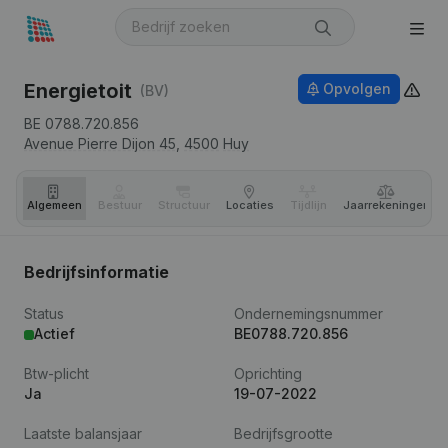
Energietoit
Opvolgen
(BV)
BE 0788.720.856
Avenue Pierre Dijon 45,
4500
Huy
Algemeen
Bestuur
Structuur
Locaties
Tijdlijn
Jaar­rekeningen
Bedrijfsinformatie
Status
Ondernemingsnummer
Actief
BE0788.720.856
Btw-plicht
Oprichting
Ja
19-07-2022
Laatste balansjaar
Bedrijfsgrootte