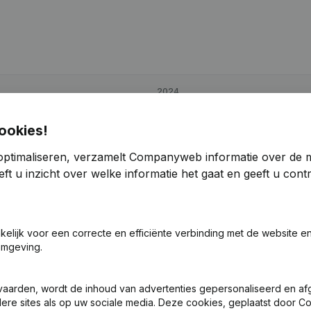
2024
-277,03%
€
13.140
-47,33%
ookies!
optimaliseren, verzamelt Companyweb informatie over de 
-64,45%
€
36.093
57,25%
ft u inzicht over welke informatie het gaat en geeft u con
-158,62%
€
26.078
-34,83%
akelijk voor een correcte en efficiënte verbinding met de website e
omgeving.
vaarden, wordt de inhoud van advertenties gepersonaliseerd en a
ndere sites als op uw sociale media. Deze cookies, geplaatst door