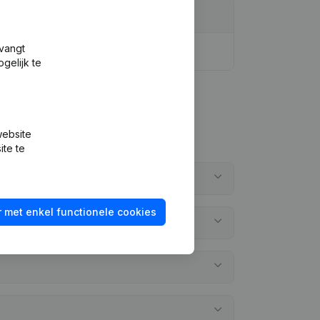
tvangt
gelijk te
website
ite te
 met enkel functionele cookies