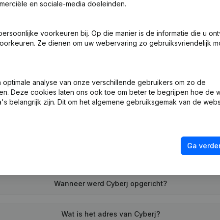
merciële en sociale-media doeleinden.
soonlijke voorkeuren bij. Op die manier is de informatie die u on
ng (Nieuwe Rechtspersoon, Opening Bijkantoor, enz...)
oorkeuren. Ze dienen om uw webervaring zo gebruiksvriendelijk mo
optimale analyse van onze verschillende gebruikers om zo de
en. Deze cookies laten ons ook toe om beter te begrijpen hoe de 
's belangrijk zijn. Dit om het algemene gebruiksgemak van de webs
Wat is het btw-nummer van Cyberj?
Ga verder
Wat is het PEPPOL ID van Cyberj?
Wanneer werd Cyberj opgericht?
Wat is het adres van Cyberj?