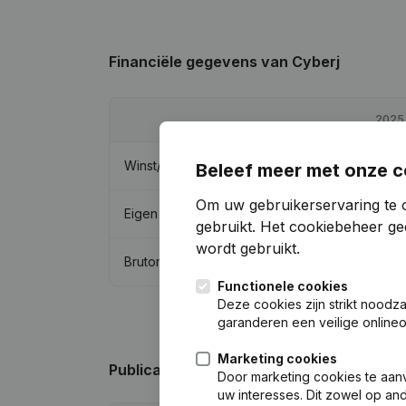
Financiële gegevens
van Cyberj
2025
Winst/Verlies
€
-23.262
Beleef meer met onze c
Om uw gebruikerservaring te 
Eigen vermogen
€
12.831
gebruikt.
Het cookiebeheer
gee
wordt gebruikt.
Brutomarge
€
-15.287
Functionele cookies
Deze cookies zijn strikt noodz
garanderen een veilige online
Marketing cookies
Publicaties
van Cyberj
Door marketing cookies te aan
uw interesses. Dit zowel op a