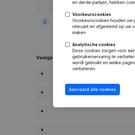
en derde partijen, hebben com
Datum
Publicatie
Voorkeurscookies
Voorkeurscookies houden uw per
22-07-2022
Rubriek Oprichti
relevant en afgestemd op uw v
maken.
Analytische cookies
Deze cookies zorgen voor een 
gebruikerservaring te verbeter
Veelgestelde vragen
wordt gebruikt en welke pagina
verbeteren.
Aanvaard alle cookies