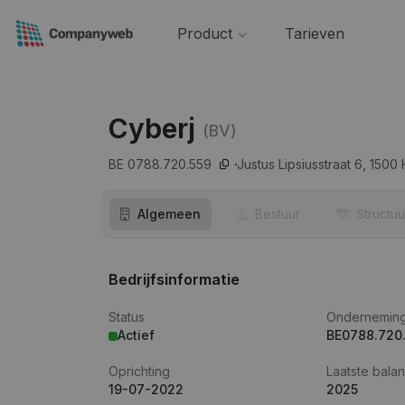
Product
Tarieven
Cyberj
(BV)
BE 0788.720.559
Justus Lipsiusstraat 6,
1500
Algemeen
Bestuur
Structuu
Bedrijfsinformatie
Status
Ondernemin
Actief
BE0788.720
Oprichting
Laatste balan
19-07-2022
2025