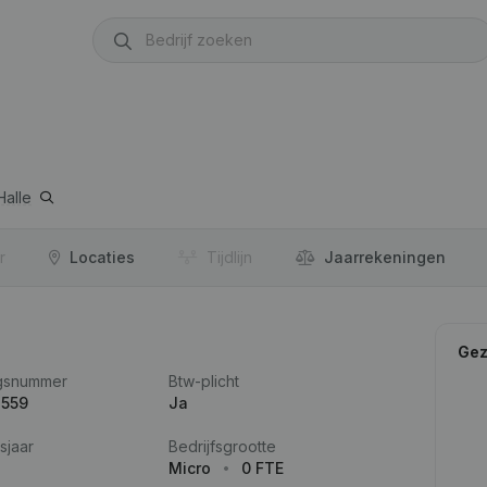
Halle
r
Locaties
Tijdlijn
Jaar­rekeningen
Gez
gsnummer
Btw-plicht
.559
Ja
sjaar
Bedrijfsgrootte
Micro
0 FTE