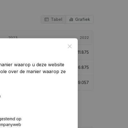
Tabel
Grafiek
2023
2022
Close
€
24.949
110,1%
€
11.875
manier waarop u deze website
€
22.953
36,02%
€
16.875
trole over de manier waarop ze
€
40.017
109,98%
€
19.057
n
fgestemd op
 Companyweb